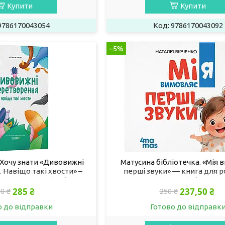
Купити
Купити
9786170043054
9786170043092
–5%
Хочу знати «Дивовижні
Матусина бібліотечка. «Мія 
 Навіщо такі хвости» –
перші звуки» — книга для р
на книга для дітей
мовлення малюків (9786170
86170043320)
285 ₴
237,50 ₴
0 ₴
250 ₴
о до відправки
Готово до відправк