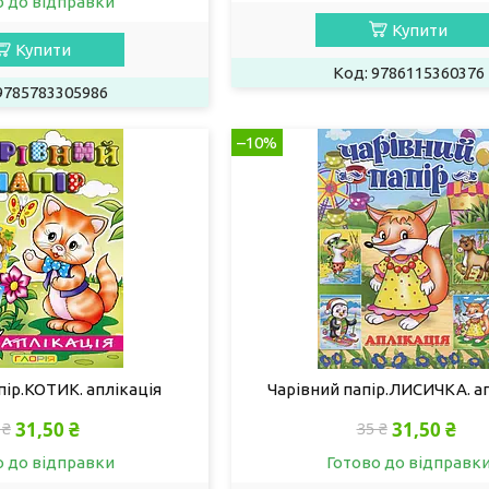
о до відправки
Купити
Купити
9786115360376
9785783305986
–10%
пір.КОТИК. аплікація
Чарівний папір.ЛИСИЧКА. а
31,50 ₴
31,50 ₴
 ₴
35 ₴
о до відправки
Готово до відправк