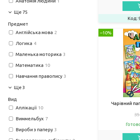
Анатомія людини
1
Ще 75
Предмет
Англійська мова
2
–10%
Логика
4
Маленька моторика
3
Математика
10
Навчання правопису
3
Ще 3
Вид
Чарівний пап
Аплікації
10
35
Виммельбух
7
Готов
Вироби з паперу
3