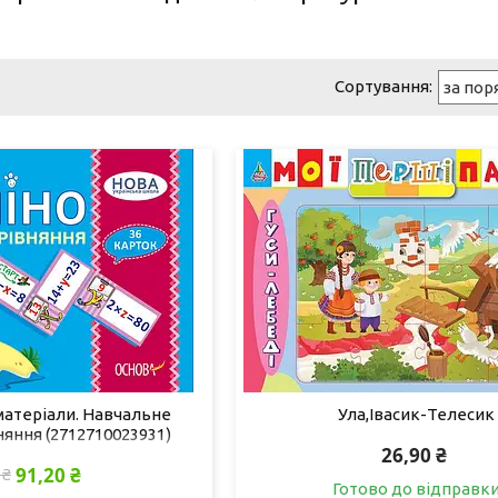
матеріали. Навчальне
Ула,Івасик-Телесик
яння (2712710023931)
26,90 ₴
91,20 ₴
 ₴
Готово до відправк