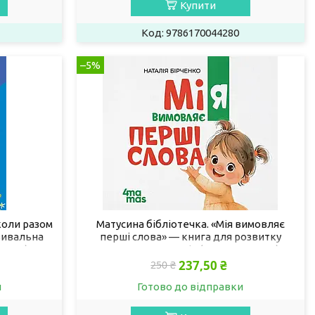
Купити
9786170044280
–5%
коли разом
Матусина бібліотечка. «Мія вимовляє
вивальна
перші слова» — книга для розвитку
44358)
мовлення малюків (9786170044532)
237,50 ₴
250 ₴
и
Готово до відправки