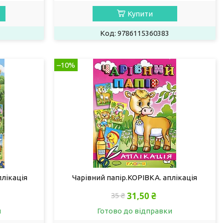
Купити
9786115360383
–10%
плікація
Чарівний папір.КОРІВКА. аплікація
31,50 ₴
35 ₴
и
Готово до відправки