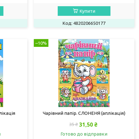
Купити
4820206650177
–10%
лікація
Чарівний папір. СЛОНЕНЯ (аплікація)
31,50 ₴
35 ₴
и
Готово до відправки