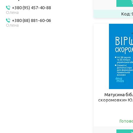
+380 (95) 457-40-88
Олена
+380 (68) 881-60-06
Олена
Матусина біб
скоромовки» Юл
розвитку мов
Готов