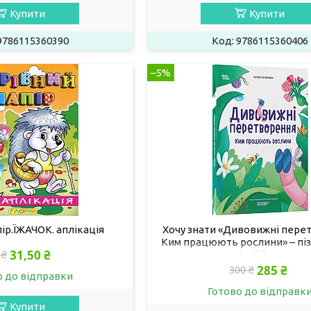
Купити
Купити
9786115360390
9786115360406
–5%
ір.ЇЖАЧОК. аплікація
Хочу знати «Дивовижні пере
Ким працюють рослини» – пі
31,50 ₴
 ₴
книга для дітей (97861700
285 ₴
300 ₴
о до відправки
Готово до відправк
Купити