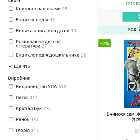
Серія
Готов
Книжка з наліпками
98
Енциклопедія
47
Велика книга для дітей
30
Розвиваюча дитяча
–2%
література
27
Енциклопедія дошкільника
22
Ще 415
Виробник
Видавництво УЛА
518
Пегас
314
Крістал Бук
273
Вчимося самі Ж
Ранок
143
(97
Глорія
117
20