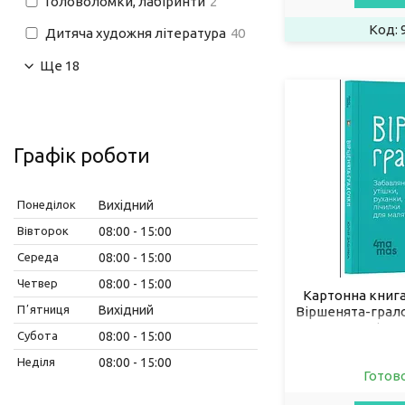
Головоломки, лабіринти
2
Дитяча художня література
40
Ще 18
Графік роботи
Понеділок
Вихідний
Вівторок
08:00
15:00
Середа
08:00
15:00
Четвер
08:00
15:00
Картонна книга
Пʼятниця
Вихідний
Віршенята-грало
руханки, лічил
Субота
08:00
15:00
(97
Неділя
08:00
15:00
Готов