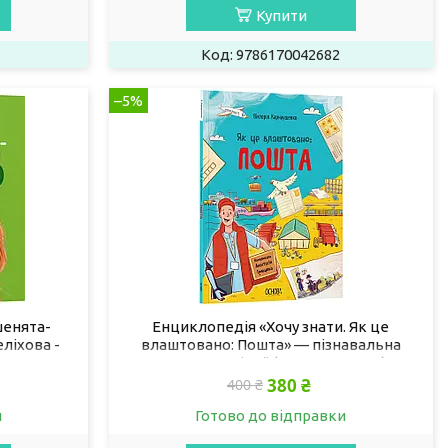
Купити
9786170042682
–5%
шенята-
Енциклопедія «Хочу знати. Як це
еліхова -
влаштовано: Пошта» — пізнавальна
адками
книга для дітей (9786170043139)
380 ₴
400 ₴
и
Готово до відправки