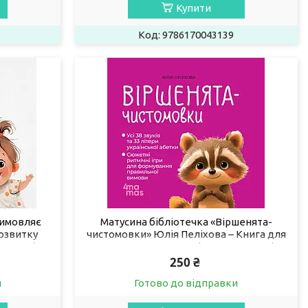
Купити
9786170043139
вимовляє
Матусина бібліотечка «Віршенята-
озвитку
чистомовки» Юлія Пеліхова – Книга для
043641)
розвитку мовлення (9786170044280)
250 ₴
и
Готово до відправки