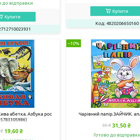
о до відправки
Купити
Купити
4820206650160
2712710023931
–10%
ива абетка. Азбука рос
Чарівний папір.ЗАЙЧИК. ап
85783305986)
31,50 ₴
35 ₴
19,60 ₴
 ₴
Готово до відправк