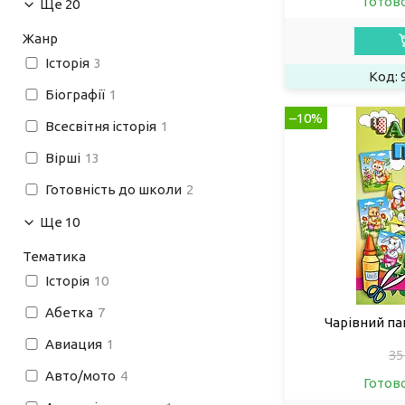
Готов
Ще 20
Жанр
Історія
3
Біографії
1
–10%
Всесвітня історія
1
Вірші
13
Готовність до школи
2
Ще 10
Тематика
Історія
10
Абетка
7
Чарівний па
Авиация
1
35
Авто/мото
4
Готов