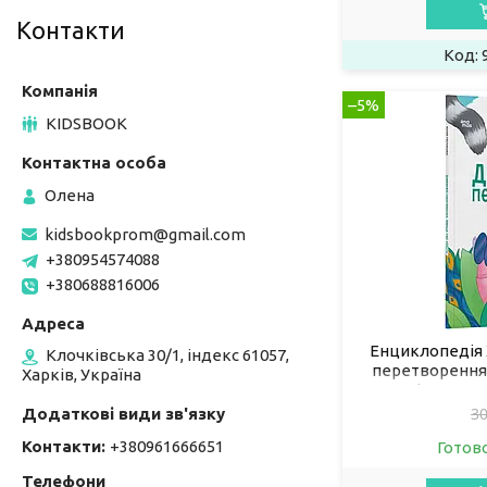
Контакти
–5%
KIDSBOOK
Олена
kidsbookprom@gmail.com
+380954574088
+380688816006
Енциклопедія 
Клочківська 30/1, індекс 61057,
перетворення.
Харків, Україна
пізнаваль
(97
30
Контакти
+380961666651
Готов