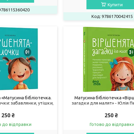
Купити
9786115360420
9786170042415
 «Матусина бібліотечка.
Матусина бібліотечка «Вір
чки: забавлянки, утішки,
загадки для малят» - Юлія П
ки для малят 0–3 роки»
Книга з віршованими заг
86170043054)
(9786170043092)
250 ₴
250 ₴
о до відправки
Готово до відправк