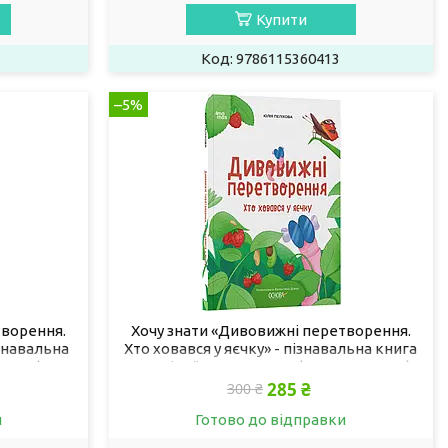
Купити
9786115360413
–5%
творення.
Хочу знати «Дивовижні перетворення.
знавальна
Хто ховався у яєчку» - пізнавальна книга
44006)
для дітей про природу (9786170042682)
285 ₴
300 ₴
и
Готово до відправки