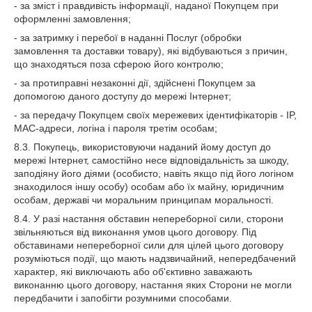
- за зміст і правдивість інформації, наданої Покупцем при
оформленні замовлення;
- за затримку і перебої в наданні Послуг (обробки
замовлення та доставки товару), які відбуваються з причин,
що знаходяться поза сферою його контролю;
- за протиправні незаконні дії, здійснені Покупцем за
допомогою даного доступу до мережі Інтернет;
- за передачу Покупцем своїх мережевих ідентифікаторів - IP,
MAC-адреси, логіна і пароля третім особам;
8.3. Покупець, використовуючи наданий йому доступ до
мережі Інтернет, самостійно несе відповідальність за шкоду,
заподіяну його діями (особисто, навіть якщо під його логіном
знаходилося іншу особу) особам або їх майну, юридичним
особам, державі чи моральним принципам моральності.
8.4. У разі настання обставин непереборної сили, сторони
звільняються від виконання умов цього договору. Під
обставинами непереборної сили для цілей цього договору
розуміються події, що мають надзвичайний, непередбачений
характер, які виключають або об'єктивно заважають
виконанню цього договору, настання яких Сторони не могли
передбачити і запобігти розумними способами.