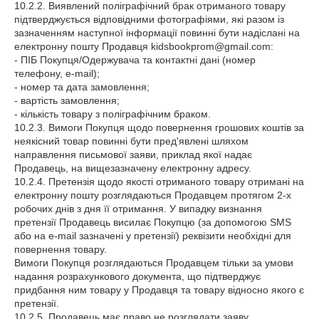
10.2.2. Виявлений поліграфічний брак отриманого товару
підтверджується відповідними фотографіями, які разом із
зазначенням наступної інформації повинні бути надіслані на
електронну пошту Продавця kidsbookprom@gmail.com:
- ПІБ Покупця/Одержувача та контактні дані (номер
телефону, e-mail);
- номер та дата замовлення;
- вартість замовлення;
- кількість товару з поліграфічним браком.
10.2.3. Вимоги Покупця щодо повернення грошових коштів за
неякісний товар повинні бути пред'явлені шляхом
направлення письмової заяви, приклад якої надає
Продавець, на вищезазначену електронну адресу.
10.2.4. Претензія щодо якості отриманого товару отримані на
електронну пошту розглядаються Продавцем протягом 2-х
робочих днів з дня її отримання. У випадку визнання
претензії Продавець висилає Покупцю (за допомогою SMS
або на e-mail зазначені у претензії) реквізити необхідні для
повернення товару.
Вимоги Покупця розглядаються Продавцем тільки за умови
надання розрахункового документа, що підтверджує
придбання ним товару у Продавця та товару відносно якого є
претензії.
10.2.5. Продавець має право не розглядати заяву