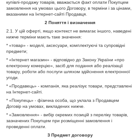
купівлі-продажу товарів, вважається факт оплати Покупцем
замовлення на умовах цього Договору, в терміни і за цінами,
вказаними на Інтернет-сайті Продавця.
2
Поняття і визначення
2.1. У цій оферті, якщо контекст не вимагає іншого, наведені
нижче терміни мають таке значення:
* «товар» - моделі, аксесуари, комплектуючі та супровідні
предмети;
* «Інтернет магазин» - відповідно до Закону України «про
електронну комерцію», засіб для подання або реалізації
товару, роботи або послуги шляхом здійснення електронної
угоди.
* «Продавець» - компанія, яка реалізує товари, представлені
на Інтернет-сайті.
* «Покупець» - фізична особа, що уклала з Продавцем
Договір на умовах, викладених нижче.
* «Замовлення» - вибір окремих позицій з переліку товарів,
зазначених Покупцем при розміщенні замовлення і
проведенні оплати.
3
Предмет договору