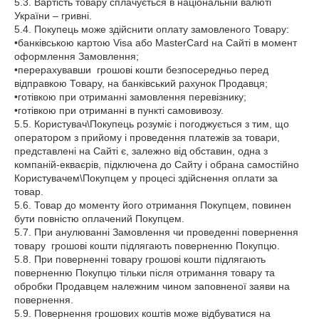
5.3. Вартість товару сплачується в національній валюті
України – гривні.
5.4. Покупець може здійснити оплату замовленого Товару:
•банківською картою Visa або MasterCard на Сайті в момент
оформлення Замовлення;
•перерахувавши грошові кошти безпосередньо перед
відправкою Товару, на банківський рахунок Продавця;
•готівкою при отриманні замовлення перевізнику;
•готівкою при отриманні в пункті самовивозу.
5.5. Користувач\Покупець розуміє і погоджується з тим, що
оператором з прийому і проведення платежів за товари,
представлені на Сайті є, залежно від обставин, одна з
компаній-екваєрів, підключена до Сайту і обрана самостійно
Користувачем\Покупцем у процесі здійснення оплати за
товар.
5.6. Товар до моменту його отримання Покупцем, повинен
бути повністю оплачений Покупцем.
5.7. При анулюванні Замовлення чи проведенні повернення
товару грошові кошти підлягають поверненню Покупцю.
5.8. При поверненні товару грошові кошти підлягають
поверненню Покупцю тільки після отримання товару та
обробки Продавцем належним чином заповненої заяви на
повернення.
5.9. Повернення грошових коштів може відбуватися на