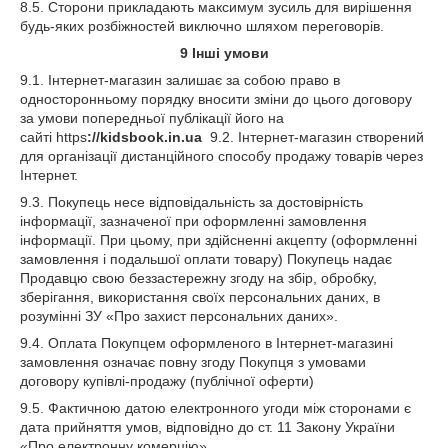
8.5. Сторони прикладають максимум зусиль для вирішення
будь-яких розбіжностей виключно шляхом переговорів.
9
Інші умови
9.1. Інтернет-магазин залишає за собою право в
односторонньому порядку вносити зміни до цього договору
за умови попередньої публікації його на
сайті https
://kidsbook.in.ua
9.2. Інтернет-магазин створений
для організації дистанційного способу продажу товарів через
Інтернет.
9.3. Покупець несе відповідальність за достовірність
інформації, зазначеної при оформленні замовлення
інформації. При цьому, при здійсненні акцепту (оформленні
замовлення і подальшої оплати товару) Покупець надає
Продавцю свою беззастережну згоду на збір, обробку,
зберігання, використання своїх персональних даних, в
розумінні ЗУ «Про захист персональних даних».
9.4. Оплата Покупцем оформленого в Інтернет-магазині
замовлення означає повну згоду Покупця з умовами
договору купівлі-продажу (публічної оферти)
9.5. Фактичною датою електронного угоди між сторонами є
дата прийняття умов, відповідно до ст. 11 Закону України
«Про електронну комерцію»