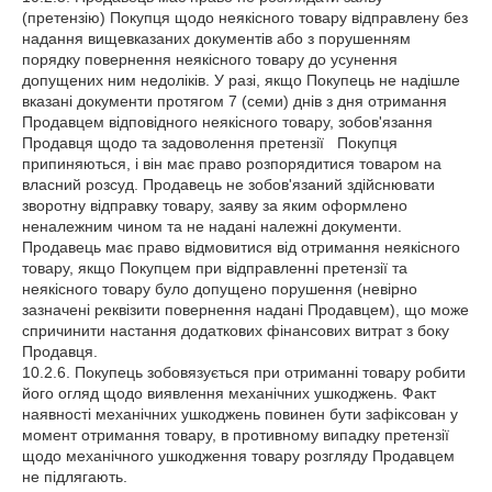
(претензію) Покупця щодо неякісного товару відправлену без
надання вищевказаних документів або з порушенням
порядку повернення неякісного товару до усунення
допущених ним недоліків. У разі, якщо Покупець не надішле
вказані документи протягом 7 (семи) днів з дня отримання
Продавцем відповідного неякісного товару, зобов'язання
Продавця щодо та задоволення претензії Покупця
припиняються, і він має право розпорядитися товаром на
власний розсуд. Продавець не зобов'язаний здійснювати
зворотну відправку товару, заяву за яким оформлено
неналежним чином та не надані належні документи.
Продавець має право відмовитися від отримання неякісного
товару, якщо Покупцем при відправленні претензії та
неякісного товару було допущено порушення (невірно
зазначені реквізити повернення надані Продавцем), що може
спричинити настання додаткових фінансових витрат з боку
Продавця.
10.2.6. Покупець зобовязується при отриманні товару робити
його огляд щодо виявлення механічних ушкоджень. Факт
наявності механічних ушкоджень повинен бути зафіксован у
момент отримання товару, в противному випадку претензії
щодо механічного ушкодження товару розгляду Продавцем
не підлягають.