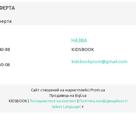
ОФЕРТА
ферта
40-88
KIDSBOOK
kidsbookprom@gmail.com
60-06
Сайт створений на маркетплейсі
Prom.ua
Продавець на Bigl.ua
KIDSBOOK |
Поскаржитися на контент
|
Політика конфіденційності
Select Language
▼