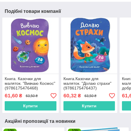
Подібні товари компанії
Книга. Казочки для
Книга.Казочки для
Книг
маляток. "Вивчаю Космос"
маляток. "Долаю страхи"
маля
(9786175476468)
(9786175476437)
добр
(978
61,60
60,32
61,
₴
₴
63,50 ₴
63,50 ₴
Купити
Купити
Акційні пропозиції та новинки
–10%
–10%