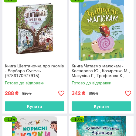
Книга Шептаночка про гномів
Книга Читаємо малюкам -
- Барбара Супель
Каспарова Ю., Козиренко М.,
(9786170977915)
Макуліна Г., Трофімова К.,
Юліта Ран (9786170976888)
Готово до відправки
Готово до відправки
288
342
₴
₴
320 ₴
380 ₴
Купити
Купити
–10%
–10%