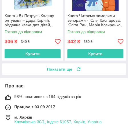
Книга «Як Петрусь Коляду
Книга Читаємо зимовими
рятував» – Дара Корній,
вечорами - Юлія Каспарова,
різдвяна казка для дітей,
Юліта Ран, Марія Козиренко,
зимова історія, українська
Ганна Макуліна, Інна
Готово до відправки
Готово до відправки
книга (9786170979926)
Конопленко, Катерина
Тіхозора
306
342
₴
₴
340 ₴
380 ₴
Купити
Купити
Показати ще
Про нас
98% позитивних з 184 відгуків за рік
Працює з 03.09.2017
м. Харків
Клочківська 30/1, індекс 61057, Харків, Україна