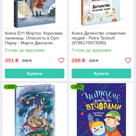
Книга Еґґі Мортон. Королева
Книга Дитинство славетних
таємниць. Опасність в Оул-
людей - Petra Texlovб
Парку - Марта Джоселін
(9786170973580)
(9786170971692)
Готово до відправки
Готово до відправки
351
288
₴
₴
390 ₴
320 ₴
Купити
Купити
–10%
–10%