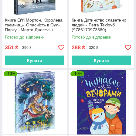
Книга Еґґі Мортон. Королева
Книга Дитинство славетних
таємниць. Опасність в Оул-
людей - Petra Texlovб
Парку - Марта Джоселін
(9786170973580)
(9786170971692)
Готово до відправки
Готово до відправки
351
288
₴
₴
390 ₴
320 ₴
Купити
Купити
–10%
–10%