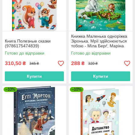
Книжка Маленька одноріжка
Книга Полезные сказки
Зіронька. Мрії здійснюються
(9786175474839)
тобою - Міла Берґ, Маріна
Кремер (9786170959324)
Готово до відправки
Готово до відправки
310,50
288
₴
₴
345 ₴
320 ₴
Купити
Купити
–10%
–10%