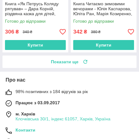
Книга «Як Петрусь Коляду
Книга Читаємо зимовими
рятував» – Дара Корній,
вечорами - Юлія Каспарова,
різдвяна казка для дітей,
Юліта Ран, Марія Козиренко,
зимова історія, українська
Ганна Макуліна, Інна
Готово до відправки
Готово до відправки
книга (9786170979926)
Конопленко, Катерина
Тіхозора
306
342
₴
₴
340 ₴
380 ₴
Купити
Купити
Показати ще
Про нас
98% позитивних з 184 відгуків за рік
Працює з 03.09.2017
м. Харків
Клочківська 30/1, індекс 61057, Харків, Україна
Контакти