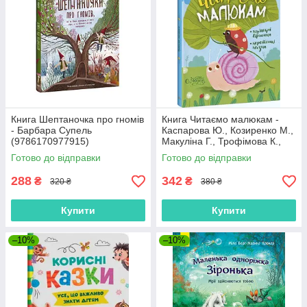
Книга Шептаночка про гномів
Книга Читаємо малюкам -
- Барбара Супель
Каспарова Ю., Козиренко М.,
(9786170977915)
Макуліна Г., Трофімова К.,
Юліта Ран (9786170976888)
Готово до відправки
Готово до відправки
288
342
₴
₴
320 ₴
380 ₴
Купити
Купити
–10%
–10%