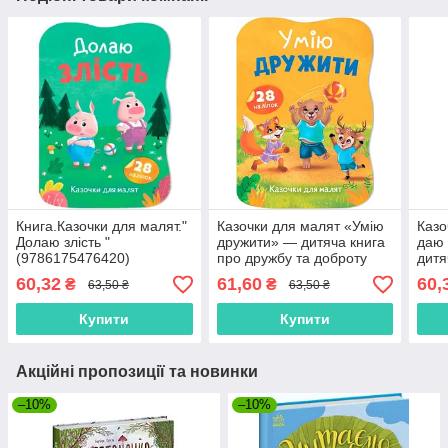
Книга.Казочки для малят."
Казочки для малят «Умію
Казо
Долаю злість "
дружити» — дитяча книга
даю
(9786175476420)
про дружбу та доброту
дитя
(9786175476499)
сміл
60,32
61,60
60,
₴
₴
63,50 ₴
63,50 ₴
(978
Купити
Купити
Акційні пропозиції та новинки
–10%
–10%