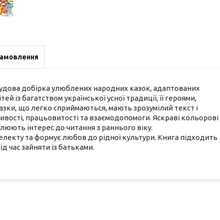
замовлення
е чудова добірка улюблених народних казок, адаптованих
й із багатством української усної традиції, її героями,
азки, що легко сприймаються, мають зрозумілий текст і
ливості, працьовитості та взаємодопомоги. Яскраві кольорові
юють інтерес до читання з раннього віку.
електу та формує любов до рідної культури. Книга підходить
д час зайняти із батьками.