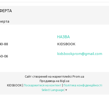
ОФЕРТА
ферта
40-88
KIDSBOOK
kidsbookprom@gmail.com
60-06
Сайт створений на маркетплейсі
Prom.ua
Продавець на Bigl.ua
KIDSBOOK |
Поскаржитися на контент
|
Політика конфіденційності
Select Language
▼