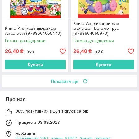
Книга Аппликации для
Книга Аплікації дівчаткам
малышей Бегемот рус
Анастасія (9789664665473)
(9789664665978)
Готово до відправки
Готово до відправки
26,40
26,40
₴
₴
30 ₴
30 ₴
Купити
Купити
Показати ще
Про нас
98% позитивних з 184 відгуків за рік
Працює з 03.09.2017
м. Харків
Клочківська 30/1, індекс 61057, Харків, Україна