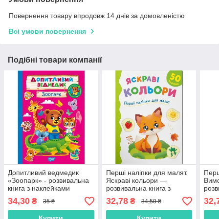
Повернення товару впродовж 14 днів за домовленістю
Всі умови повернення
Подібні товари компанії
Допитливий ведмедик
Перші наліпки для малят.
Перш
«Зоопарк» - розвивальна
Яскраві кольори —
Вим
книга з наклейками
розвивальна книга з
розв
(9786175243763)
наклейками
накл
34,30
32,78
32,
₴
₴
35 ₴
34,50 ₴
(9786175476161)
мов
(978
Купити
Купити