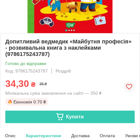
Допитливий ведмедик «Майбутня професія»
- розвивальна книга з наклейками
(9786175243787)
Готово до відправки
Код: 9786175243787
Роздріб
34,30
₴
35 ₴
Мінімальна сума замовлення на сайті — 350 ₴
Економія
0.70 ₴
Купити
Опис
Характеристики
Доставка
Оплата
Умови 