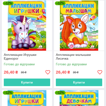
–12%
–12%
Аппликации Игрушки
Аппликации малышам
Единорог
Лисичка
Готово до відправки
Готово до відправки
26,40
26,40
₴
₴
30 ₴
30 ₴
Купити
Купити
–12%
–12%