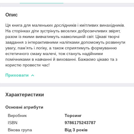
Опис
Ця книга для маленьких дослідників і кмітливих винахідників.
На сторінках діти зустрінуть веселих доброзичливих звірят,
разом із якими вивчатимуть навколишній світ. Цікаві творчі
завдання з інтерактивними наліпками допоможуть розвинути
увагу, пам’ять і логіку, а також сприятимуть формуванню
естетичного смаку малечі, тож стануть надійними
помічниками в навчанні й вихованні. Бажаємо цікаво та з
користю провести час!
Приховати
Характеристики
Основні атрибути
Виробник
Торсинг
ISBN
9786175243787
Вікова група
Від 3 років