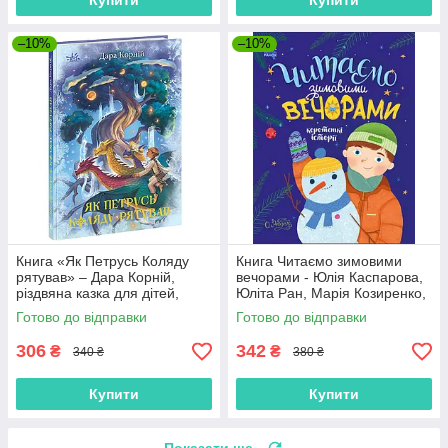
Купити
Купити
–10%
–10%
Книга «Як Петрусь Коляду
Книга Читаємо зимовими
рятував» – Дара Корній,
вечорами - Юлія Каспарова,
різдвяна казка для дітей,
Юліта Ран, Марія Козиренко,
зимова історія, українська
Ганна Макуліна, Інна
Готово до відправки
Готово до відправки
книга (9786170979926)
Конопленко, Катерина
Тіхозора
306
342
₴
₴
340 ₴
380 ₴
Купити
Купити