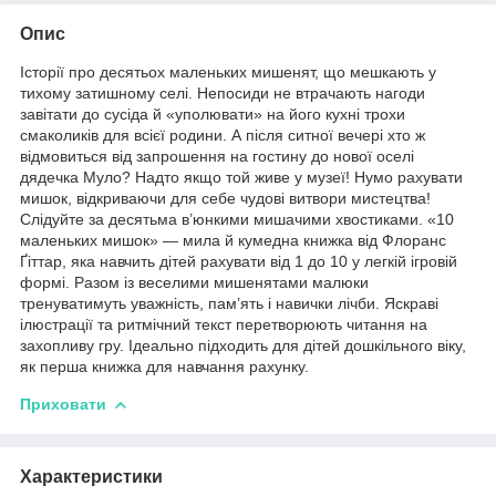
Опис
Історії про десятьох маленьких мишенят, що мешкають у
тихому затишному селі. Непосиди не втрачають нагоди
завітати до сусіда й «уполювати» на його кухні трохи
смаколиків для всієї родини. А після ситної вечері хто ж
відмовиться від запрошення на гостину до нової оселі
дядечка Муло? Надто якщо той живе у музеї! Нумо рахувати
мишок, відкриваючи для себе чудові витвори мистецтва!
Слідуйте за десятьма в’юнкими мишачими хвостиками. «10
маленьких мишок» — мила й кумедна книжка від Флоранс
Ґіттар, яка навчить дітей рахувати від 1 до 10 у легкій ігровій
формі. Разом із веселими мишенятами малюки
тренуватимуть уважність, пам’ять і навички лічби. Яскраві
ілюстрації та ритмічний текст перетворюють читання на
захопливу гру. Ідеально підходить для дітей дошкільного віку,
як перша книжка для навчання рахунку.
Приховати
Характеристики