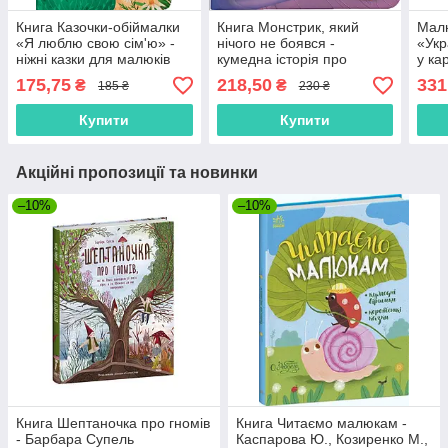
Книга Казочки-обіймалки
Книга Монстрик, який
Малю
«Я люблю свою сім'ю» -
нічого не боявся -
«Укр
ніжні казки для малюків
кумедна історія про
у ка
про любов та родину
сміливість для малюків
діте
175,75
218,50
331
₴
₴
185 ₴
230 ₴
(9786175475683)
(9786175475751)
Купити
Купити
Акційні пропозиції та новинки
–10%
–10%
Книга Шептаночка про гномів
Книга Читаємо малюкам -
- Барбара Супель
Каспарова Ю., Козиренко М.,