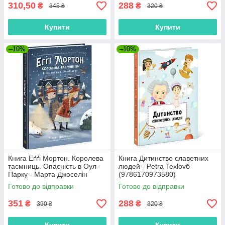
310,50
288
₴
₴
345 ₴
320 ₴
Купити
Купити
–10%
–10%
Книга Еґґі Мортон. Королева
Книга Дитинство славетних
таємниць. Опасність в Оул-
людей - Petra Texlovб
Парку - Марта Джоселін
(9786170973580)
(9786170971692)
Готово до відправки
Готово до відправки
351
288
₴
₴
390 ₴
320 ₴