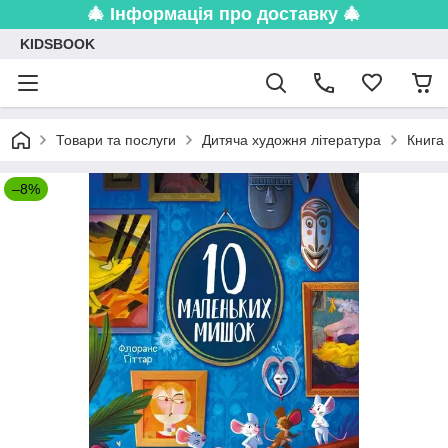
🎄 Інформація про доставку 🎄
KIDSBOOK
Товари та послуги
Дитяча художня література
Книга
–8%