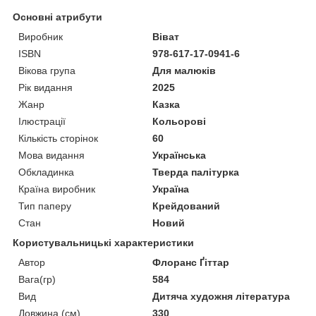
Основні атрибути
Виробник
Віват
ISBN
978-617-17-0941-6
Вікова група
Для малюків
Рік видання
2025
Жанр
Казка
Ілюстрації
Кольорові
Кількість сторінок
60
Мова видання
Українська
Обкладинка
Тверда палітурка
Країна виробник
Україна
Тип паперу
Крейдований
Стан
Новий
Користувальницькі характеристики
Автор
Флоранс Ґіттар
Вага(гр)
584
Вид
Дитяча художня література
Довжина (см)
330