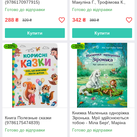
(9786170977915)
Макуліна Г., Трофімова К.,
Юліта Ран (9786170976888)
Готово до відправки
Готово до відправки
288
342
₴
₴
320 ₴
380 ₴
Купити
Купити
–10%
–10%
Книжка Маленька одноріжка
Книга Полезные сказки
Зіронька. Мрії здійснюються
(9786175474839)
тобою - Міла Берґ, Маріна
Кремер (9786170959324)
Готово до відправки
Готово до відправки