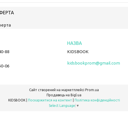
ОФЕРТА
ферта
40-88
KIDSBOOK
kidsbookprom@gmail.com
60-06
Сайт створений на маркетплейсі
Prom.ua
Продавець на Bigl.ua
KIDSBOOK |
Поскаржитися на контент
|
Політика конфіденційності
Select Language
▼