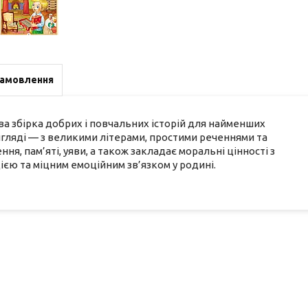
замовлення
а збірка добрих і повчальних історій для найменших
вигляді — з великими літерами, простими реченнями та
я, пам’яті, уяви, а також закладає моральні цінності з
ією та міцним емоційним зв’язком у родині.