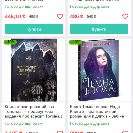
(9786171712942)
кохання та богів
Готово до відправки
Готово до відправки
(9786170998897)
449,10
486
₴
₴
499 ₴
540 ₴
Купити
Купити
–10%
–10%
Книга «Ілюстрований світ
Книга Темна епоха. Надя.
Толкіна» — подарункове
Книга 2 - фантастичний
видання про всесвіт Толкіна з
роман для підлітків - Забіне
ілюстраціями
Шультер (9786170964571)
Готово до відправки
Готово до відправки
(9786170997340)