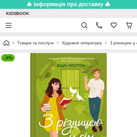
🎄 Інформація про доставку 🎄
KIDSBOOK
Товари та послуги
Художня література
З різницею у 
–8%