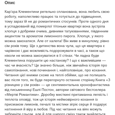
Опис
Кар’єра Клементини ретельно спланована, вона любить свою
роботу, наполегливо працює та готується до підвищення,
тому зараз їй не до романтичних стосунків. Проте одного дня
в успадкованій від померлої тітоньки квартирі вона зустріла
хлопця з добрими очима, дивними татуюваннями, південним
акцентом та ароматом лимонного пирога. Хлопця, у якого
можна закохатися. Але от халепа! Він живе в минулому, рівно
сім років тому. Ще з дитинства вона чула, що ця квартира є
чарівною і дає можливість подорожувати в часі, а також що
ніколи не можна закохуватися в її стінах. Чи ладна буде
Клементина порушити цю настанову? І що є важливішим —
час чи вчасність? Це значно більше, ніж звичайна історія про
самопізнання, нові починання і, найголовніше, про кохання.
Читання цієї книжки схоже на теплі обійми, що не полишать
вас після того, як буде перегорнуто останню сторінку.Книга «З
різницею у сім років» — це сентиментальна хронофантастика
від письменниці Ешлі Постон, авторки світового бестселера
«Мертві Романтики». Доробку мисткині притаманна легкість і
теплота оповіді, тож ця історія неймовірного кохання із
присмаком лимонів, печалі та містики зігріє серце й подарує
натхнення й віру в любов. Під час читання на віях можуть
забриніти сльози, але й для щирого сміху також знайдеться