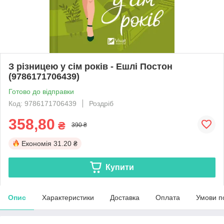
З різницею у сім років - Ешлі Постон
(9786171706439)
Готово до відправки
Код: 9786171706439
Роздріб
358,80
₴
390 ₴
Економія
31.20 ₴
Купити
Опис
Характеристики
Доставка
Оплата
Умови п