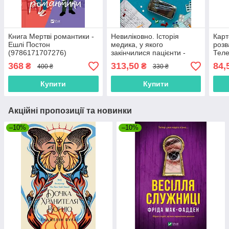
Книга Мертві романтики -
Невиліковно. Історія
Карт
Ешлі Постон
медика, у якого
розв
(9786171707276)
закінчилися пацієнти -
Теле
Адам Кей
368
313,50
84,
₴
₴
400 ₴
330 ₴
(9786171700482)
Купити
Купити
Акційні пропозиції та новинки
–10%
–10%