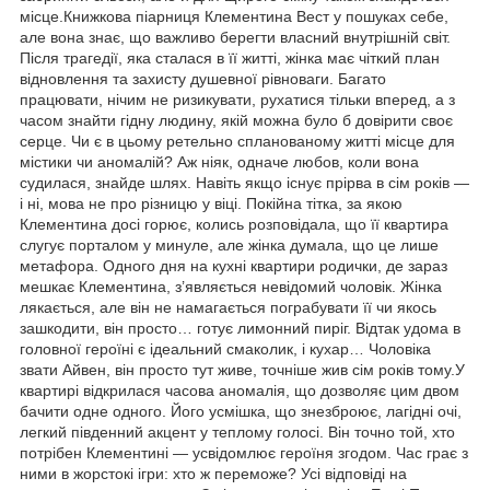
місце.Книжкова піарниця Клементина Вест у пошуках себе,
але вона знає, що важливо берегти власний внутрішній світ.
Після трагедії, яка сталася в її житті, жінка має чіткий план
відновлення та захисту душевної рівноваги. Багато
працювати, нічим не ризикувати, рухатися тільки вперед, а з
часом знайти гідну людину, якій можна було б довірити своє
серце. Чи є в цьому ретельно спланованому житті місце для
містики чи аномалій? Аж ніяк, одначе любов, коли вона
судилася, знайде шлях. Навіть якщо існує прірва в сім років —
і ні, мова не про різницю у віці. Покійна тітка, за якою
Клементина досі горює, колись розповідала, що її квартира
слугує порталом у минуле, але жінка думала, що це лише
метафора. Одного дня на кухні квартири родички, де зараз
мешкає Клементина, з’являється невідомий чоловік. Жінка
лякається, але він не намагається пограбувати її чи якось
зашкодити, він просто… готує лимонний пиріг. Відтак удома в
головної героїні є ідеальний смаколик, і кухар… Чоловіка
звати Айвен, він просто тут живе, точніше жив сім років тому.У
квартирі відкрилася часова аномалія, що дозволяє цим двом
бачити одне одного. Його усмішка, що знезброює, лагідні очі,
легкий південний акцент у теплому голосі. Він точно той, хто
потрібен Клементині — усвідомлює героїня згодом. Час грає з
ними в жорстокі ігри: хто ж переможе? Усі відповіді на