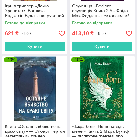
Ігри в триллер «Дочка
Служниця «Весілля
Хранителя Вогню» -
служниці» Книга 2.5 - Фріда
Енджелін Буллі - напружений
Мак-Фадден - психологічний
підлітковий роман
трилер (9786171713758)
Готово до відправки
Готово до відправки
(9786170997845)
621
413,10
₴
₴
690 ₴
459 ₴
Купити
Купити
–10%
–10%
Книга «Останнє вбивство на
«Іскра богів. Не ненавидь
краю світу» — Стюарт Тертон
мене!» Книга 2 Мара Вульф
детективний трилер
— підліткове фентезі про