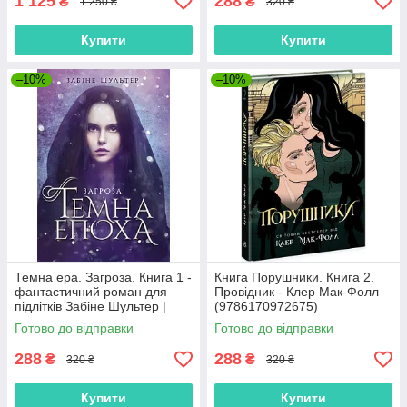
1 125
288
₴
₴
1 250 ₴
320 ₴
Купити
Купити
–10%
–10%
Темна ера. Загроза. Книга 1 -
Книга Порушники. Книга 2.
фантастичний роман для
Провідник - Клер Мак-Фолл
підлітків Забіне Шультер |
(9786170972675)
9786170964564
Готово до відправки
Готово до відправки
288
288
₴
₴
320 ₴
320 ₴
Купити
Купити