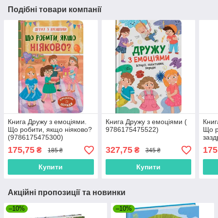
Подібні товари компанії
Книга Дружу з емоціями.
Книга Дружу з емоціями (
Книг
Що робити, якщо ніяково?
9786175475522)
Що р
(9786175475300)
заз
(978
175,75
327,75
175
₴
₴
185 ₴
345 ₴
Купити
Купити
Акційні пропозиції та новинки
–10%
–10%