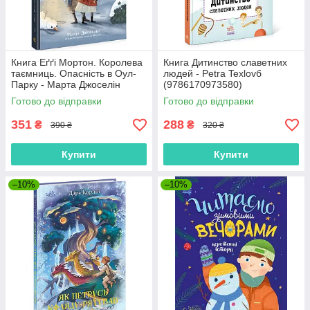
Книга Еґґі Мортон. Королева
Книга Дитинство славетних
таємниць. Опасність в Оул-
людей - Petra Texlovб
Парку - Марта Джоселін
(9786170973580)
(9786170971692)
Готово до відправки
Готово до відправки
351
288
₴
₴
390 ₴
320 ₴
Купити
Купити
–10%
–10%