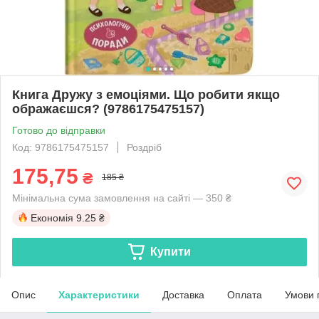
Книга Дружу з емоціями. Що робити якщо
ображаєшся? (9786175475157)
Готово до відправки
Код: 9786175475157
Роздріб
175,75
₴
185 ₴
Мінімальна сума замовлення на сайті — 350 ₴
Економія
9.25 ₴
Купити
Опис
Характеристики
Доставка
Оплата
Умови 