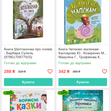
Книга Шептаночка про гномів
Книга Читаємо малюкам -
- Барбара Супель
Каспарова Ю., Козиренко М.,
(9786170977915)
Макуліна Г., Трофімова К.,
Юліта Ран (9786170976888)
Готово до відправки
Готово до відправки
288
342
₴
₴
320 ₴
380 ₴
Купити
Купити
–10%
–10%