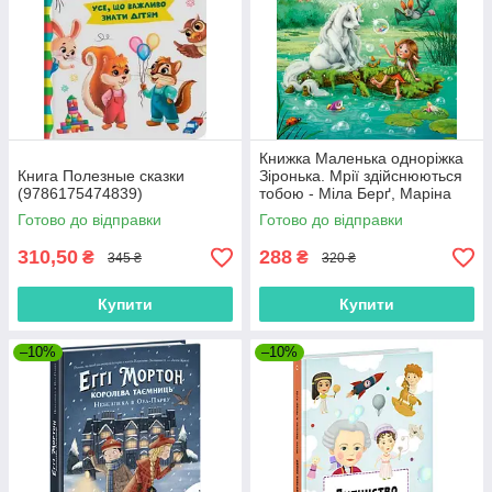
Книжка Маленька одноріжка
Книга Полезные сказки
Зіронька. Мрії здійснюються
(9786175474839)
тобою - Міла Берґ, Маріна
Кремер (9786170959324)
Готово до відправки
Готово до відправки
310,50
288
₴
₴
345 ₴
320 ₴
Купити
Купити
–10%
–10%