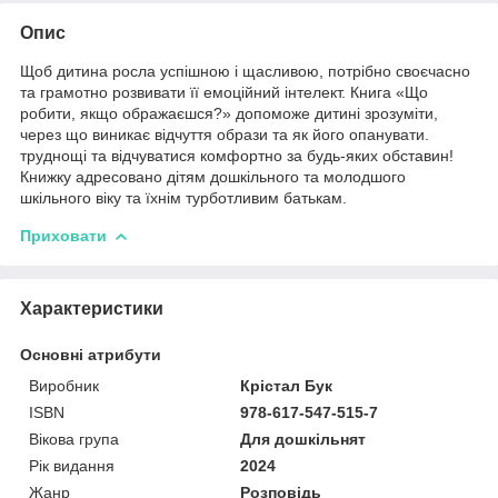
Опис
Щоб дитина росла успішною і щасливою, потрібно своєчасно
та грамотно розвивати її емоційний інтелект. Книга «Що
робити, якщо ображаєшся?» допоможе дитині зрозуміти,
через що виникає відчуття образи та як його опанувати.
труднощі та відчуватися комфортно за будь-яких обставин!
Книжку адресовано дітям дошкільного та молодшого
шкільного віку та їхнім турботливим батькам.
Приховати
Характеристики
Основні атрибути
Виробник
Крістал Бук
ISBN
978-617-547-515-7
Вікова група
Для дошкільнят
Рік видання
2024
Жанр
Розповідь