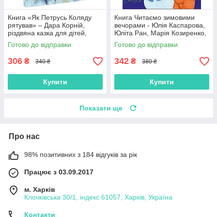
Книга «Як Петрусь Коляду
Книга Читаємо зимовими
рятував» – Дара Корній,
вечорами - Юлія Каспарова,
різдвяна казка для дітей,
Юліта Ран, Марія Козиренко,
зимова історія, українська
Ганна Макуліна, Інна
Готово до відправки
Готово до відправки
книга (9786170979926)
Конопленко, Катерина
Тіхозора
306
342
₴
₴
340 ₴
380 ₴
Купити
Купити
Показати ще
Про нас
98% позитивних з 184 відгуків за рік
Працює з 03.09.2017
м. Харків
Клочківська 30/1, індекс 61057, Харків, Україна
Контакти