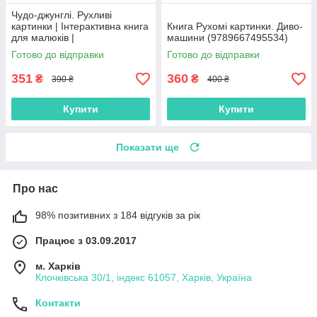
Чудо-джунглі. Рухливі
картинки | Інтерактивна книга
Книга Рухомі картинки. Диво-
для малюків |
машини (9789667495534)
9789667495480
Готово до відправки
Готово до відправки
351
360
₴
₴
390 ₴
400 ₴
Купити
Купити
Показати ще
Про нас
98% позитивних з 184 відгуків за рік
Працює з 03.09.2017
м. Харків
Клочківська 30/1, індекс 61057, Харків, Україна
Контакти