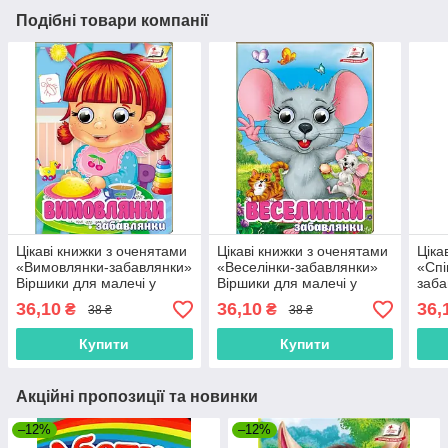
Подібні товари компанії
Цікаві книжки з оченятами
Цікаві книжки з оченятами
Ціка
«Вимовлянки-забавлянки»
«Веселінки-забавлянки»
«Спі
Віршики для малечі у
Віршики для малечі у
заба
картонному форматі
картонному форматі
мале
36,10
36,10
36,
₴
₴
38 ₴
38 ₴
(9786178405984)
(9786178405953)
форм
Купити
Купити
Акційні пропозиції та новинки
–12%
–12%