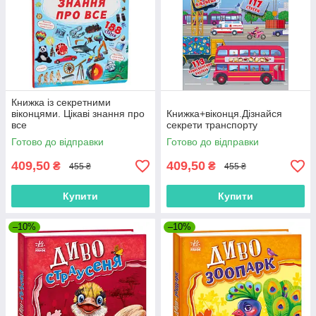
Книжка із секретними
віконцями. Цікаві знання про
Книжка+віконця.Дізнайся
все
секрети транспорту
Готово до відправки
Готово до відправки
409,50
409,50
₴
₴
455 ₴
455 ₴
Купити
Купити
–10%
–10%