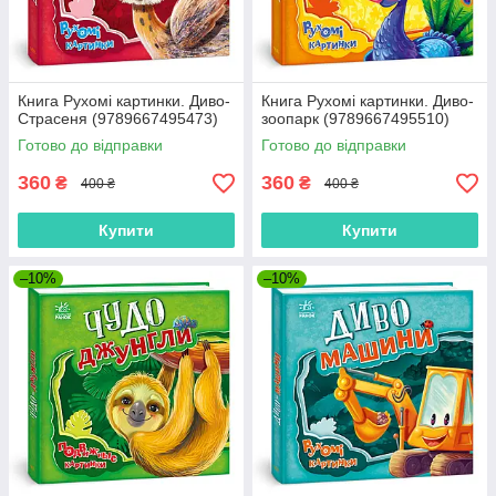
Книга Рухомі картинки. Диво-
Книга Рухомі картинки. Диво-
Страсеня (9789667495473)
зоопарк (9789667495510)
Готово до відправки
Готово до відправки
360
360
₴
₴
400 ₴
400 ₴
Купити
Купити
–10%
–10%