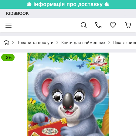
🎄 Інформація про доставку 🎄
KIDSBOOK
Товари та послуги
Книги для найменших
Цікаві кни
–2%