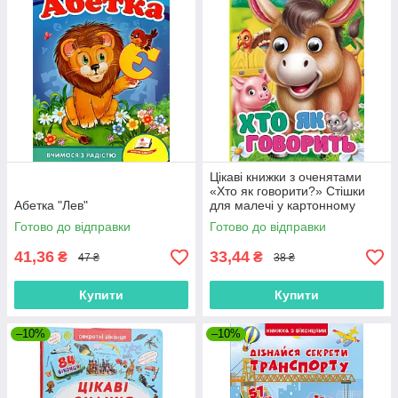
Цікаві книжки з оченятами
«Хто як говорити?» Стішки
Абетка "Лев"
для малечі у картонному
форматі (9786178172893)
Готово до відправки
Готово до відправки
41,36
33,44
₴
₴
47 ₴
38 ₴
Купити
Купити
–10%
–10%