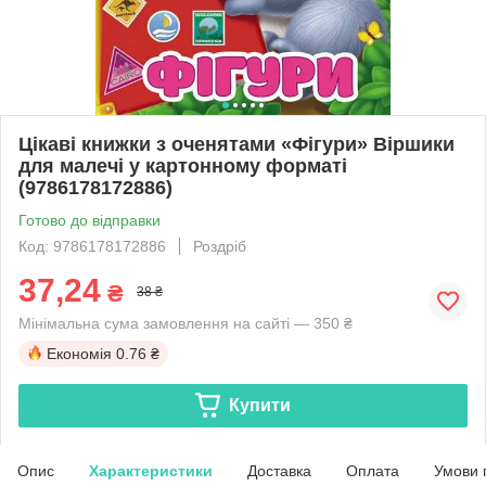
Цікаві книжки з оченятами «Фігури» Віршики
для малечі у картонному форматі
(9786178172886)
Готово до відправки
Код: 9786178172886
Роздріб
37,24
₴
38 ₴
Мінімальна сума замовлення на сайті — 350 ₴
Економія
0.76 ₴
Купити
Опис
Характеристики
Доставка
Оплата
Умови 