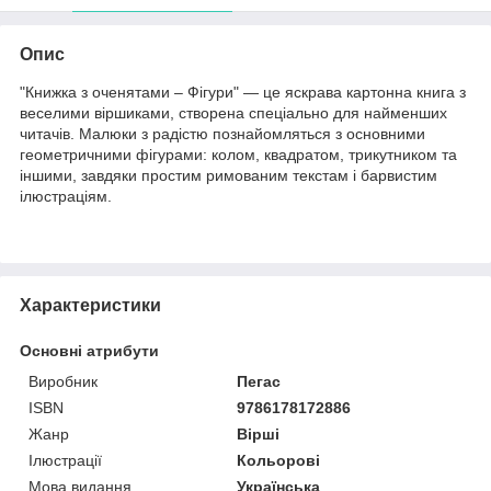
Опис
"Книжка з оченятами – Фігури" — це яскрава картонна книга з
веселими віршиками, створена спеціально для найменших
читачів. Малюки з радістю познайомляться з основними
геометричними фігурами: колом, квадратом, трикутником та
іншими, завдяки простим римованим текстам і барвистим
ілюстраціям.
Характеристики
Основні атрибути
Виробник
Пегас
ISBN
9786178172886
Жанр
Вірші
Ілюстрації
Кольорові
Мова видання
Українська