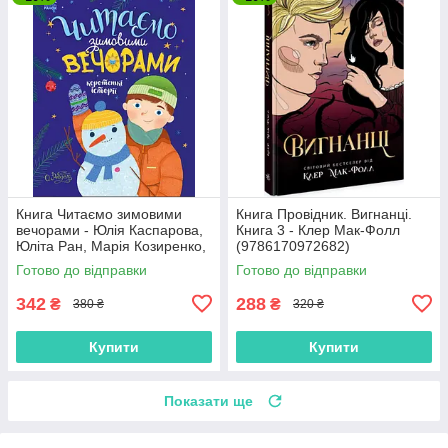
Книга Читаємо зимовими
Книга Провідник. Вигнанці.
вечорами - Юлія Каспарова,
Книга 3 - Клер Мак-Фолл
Юліта Ран, Марія Козиренко,
(9786170972682)
Ганна Макуліна, Інна
Готово до відправки
Готово до відправки
Конопленко, Катерина
Тіхозора
342
288
₴
₴
380 ₴
320 ₴
Купити
Купити
Показати ще