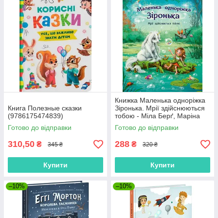
Книжка Маленька одноріжка
Книга Полезные сказки
Зіронька. Мрії здійснюються
(9786175474839)
тобою - Міла Берґ, Маріна
Кремер (9786170959324)
Готово до відправки
Готово до відправки
310,50
288
₴
₴
345 ₴
320 ₴
Купити
Купити
–10%
–10%