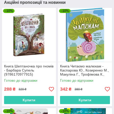
Акційні пропозиції та новинки
–10%
–10%
Книга Шептаночка про гномів
Книга Читаємо малюкам -
- Барбара Супель
Каспарова Ю., Козиренко М.,
(9786170977915)
Макуліна Г., Трофімова К.,
Юліта Ран (9786170976888)
Готово до відправки
Готово до відправки
288
342
₴
₴
320 ₴
380 ₴
Купити
Купити
–10%
–10%