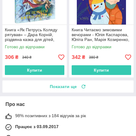
Книга «Як Петрусь Коляду
Книга Читаємо зимовими
рятував» – Дара Корній,
вечорами - Юлія Каспарова,
різдвяна казка для дітей,
Юліта Ран, Марія Козиренко,
зимова історія, українська
Ганна Макуліна, Інна
Готово до відправки
Готово до відправки
книга (9786170979926)
Конопленко, Катерина
Тіхозора
306
342
₴
₴
340 ₴
380 ₴
Купити
Купити
Показати ще
Про нас
98% позитивних з 184 відгуків за рік
Працює з 03.09.2017