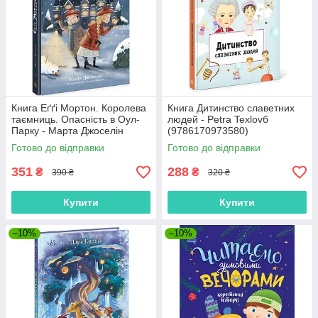
Книга Еґґі Мортон. Королева
Книга Дитинство славетних
таємниць. Опасність в Оул-
людей - Petra Texlovб
Парку - Марта Джоселін
(9786170973580)
(9786170971692)
Готово до відправки
Готово до відправки
351
288
₴
₴
390 ₴
320 ₴
Купити
Купити
–10%
–10%