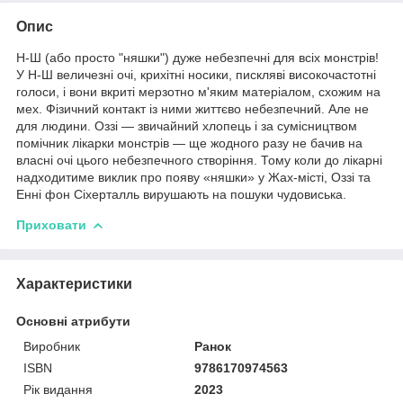
Опис
Н-Ш (або просто "няшки") дуже небезпечні для всіх монстрів!
У Н-Ш величезні очі, крихітні носики, пискляві високочастотні
голоси, і вони вкриті мерзотно м'яким матеріалом, схожим на
мех. Фізичний контакт із ними життєво небезпечний. Але не
для людини. Оззі — звичайний хлопець і за сумісництвом
помічник лікарки монстрів — ще жодного разу не бачив на
власні очі цього небезпечного створіння. Тому коли до лікарні
надходитиме виклик про появу «няшки» у Жах-місті, Оззі та
Енні фон Сіхерталль вирушають на пошуки чудовиська.
Приховати
Характеристики
Основні атрибути
Виробник
Ранок
ISBN
9786170974563
Рік видання
2023