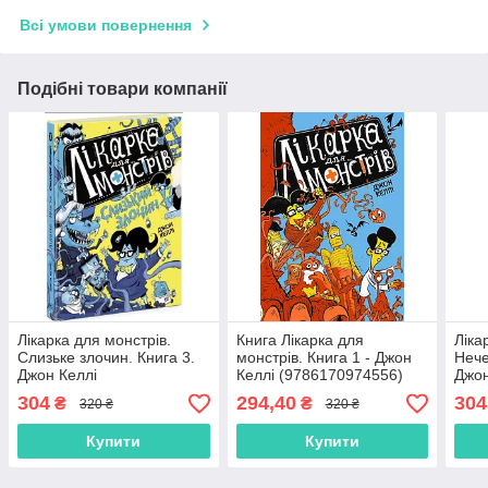
Всі умови повернення
Подібні товари компанії
Лікарка для монстрів.
Книга Лікарка для
Ліка
Слизьке злочин. Книга 3.
монстрів. Книга 1 - Джон
Нече
Джон Келлі
Келлі (9786170974556)
Джон
(9786170974570)
(978
304
294,40
304
₴
₴
320 ₴
320 ₴
Купити
Купити