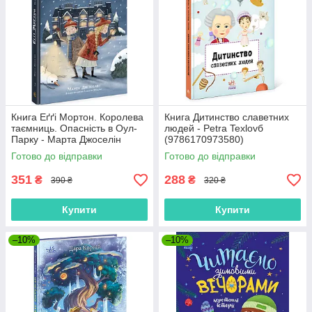
Книга Еґґі Мортон. Королева
Книга Дитинство славетних
таємниць. Опасність в Оул-
людей - Petra Texlovб
Парку - Марта Джоселін
(9786170973580)
(9786170971692)
Готово до відправки
Готово до відправки
351
288
₴
₴
390 ₴
320 ₴
Купити
Купити
–10%
–10%