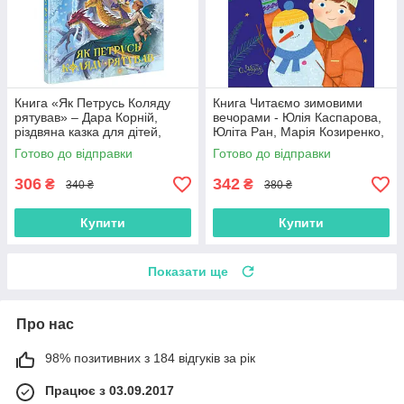
Книга «Як Петрусь Коляду
Книга Читаємо зимовими
рятував» – Дара Корній,
вечорами - Юлія Каспарова,
різдвяна казка для дітей,
Юліта Ран, Марія Козиренко,
зимова історія, українська
Ганна Макуліна, Інна
Готово до відправки
Готово до відправки
книга (9786170979926)
Конопленко, Катерина
Тіхозора
306
342
₴
₴
340 ₴
380 ₴
Купити
Купити
Показати ще
Про нас
98% позитивних з 184 відгуків за рік
Працює з 03.09.2017