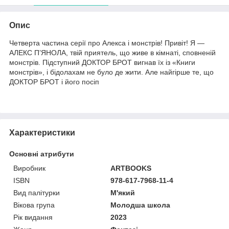
Опис
Четверта частина серії про Алекса і монстрів! Привіт! Я —
АЛЕКС П’ЯНОЛА, твій приятель, що живе в кімнаті, сповненій
монстрів. Підступний ДОКТОР БРОТ вигнав їх із «Книги
монстрів», і бідолахам не було де жити. Але найгірше те, що
ДОКТОР БРОТ і його посіп
Характеристики
Основні атрибути
Виробник
ARTBOOKS
ISBN
978-617-7968-11-4
Вид палітурки
М'який
Вікова група
Молодша школа
Рік видання
2023