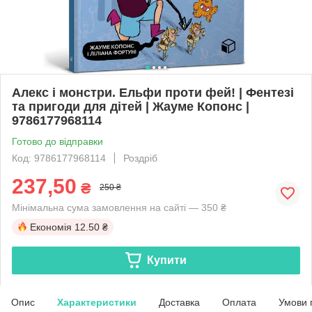
Алекс і монстри. Ельфи проти фей! | Фентезі
та пригоди для дітей | Жауме Копонс |
9786177968114
Готово до відправки
Код: 9786177968114
Роздріб
237,50
₴
250 ₴
Мінімальна сума замовлення на сайті — 350 ₴
Економія
12.50 ₴
Купити
Опис
Характеристики
Доставка
Оплата
Умови 