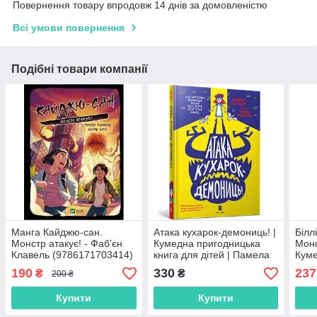
Повернення товару впродовж 14 днів за домовленістю
Всі умови повернення
Подібні товари компанії
Манга Кайджю-сан.
Атака кухарок-демониць! |
Білл
Монстр атакує! - Фаб’єн
Кумедна пригодницька
Монс
Клавель (9786171703414)
книга для дітей | Памела
Куме
Бутчарт | 9789661545761
приг
190
330
237
₴
₴
200 ₴
Деві
Купити
Купити