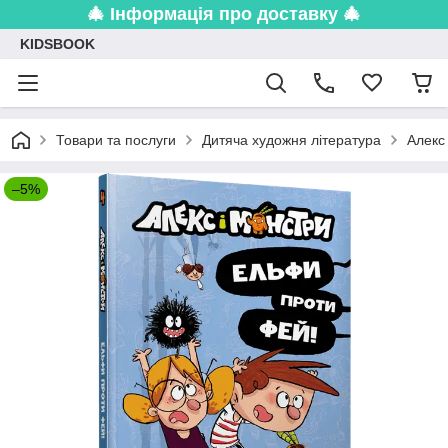
🎄 Інформація про доставку 🎄
KIDSBOOK
Товари та послуги
Дитяча художня література
Алекс
–5%