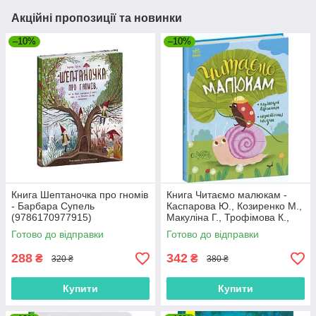
Акційні пропозиції та новинки
–10%
–10%
Книга Шептаночка про гномів
Книга Читаємо малюкам -
- Барбара Супель
Каспарова Ю., Козиренко М.,
(9786170977915)
Макуліна Г., Трофімова К.,
Юліта Ран (9786170976888)
Готово до відправки
Готово до відправки
288
342
₴
₴
320 ₴
380 ₴
Купити
Купити