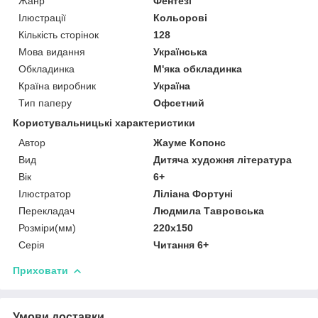
Жанр
Фентезі
Ілюстрації
Кольорові
Кількість сторінок
128
Мова видання
Українська
Обкладинка
М'яка обкладинка
Країна виробник
Україна
Тип паперу
Офсетний
Користувальницькі характеристики
Автор
Жауме Копонс
Вид
Дитяча художня література
Вік
6+
Ілюстратор
Ліліана Фортуні
Перекладач
Людмила Тавровська
Розміри(мм)
220х150
Серія
Читання 6+
Приховати
Умови доставки