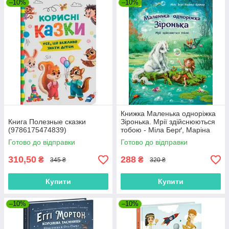
–10%
–10%
Книжка Маленька одноріжка
Книга Полезные сказки
Зіронька. Мрії здійснюються
(9786175474839)
тобою - Міла Берґ, Маріна
Кремер (9786170959324)
Готово до відправки
Готово до відправки
310,50
288
₴
₴
345 ₴
320 ₴
Купити
Купити
–10%
–10%