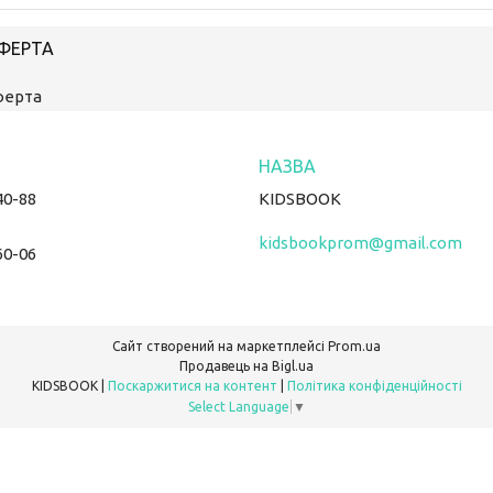
ОФЕРТА
ферта
40-88
KIDSBOOK
kidsbookprom@gmail.com
60-06
Сайт створений на маркетплейсі
Prom.ua
Продавець на Bigl.ua
KIDSBOOK |
Поскаржитися на контент
|
Політика конфіденційності
Select Language
▼