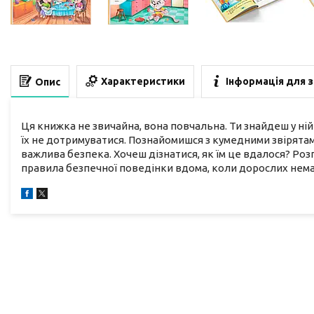
Характеристики
Інформація для 
Опис
Ця книжка не звичайна, вона повчальна. Ти знайдеш у ній
їх не дотримуватися. Познайомишся з кумедними звірятами
важлива безпека. Хочеш дізнатися, як їм це вдалося? Розг
правила безпечної поведінки вдома, коли дорослих нема