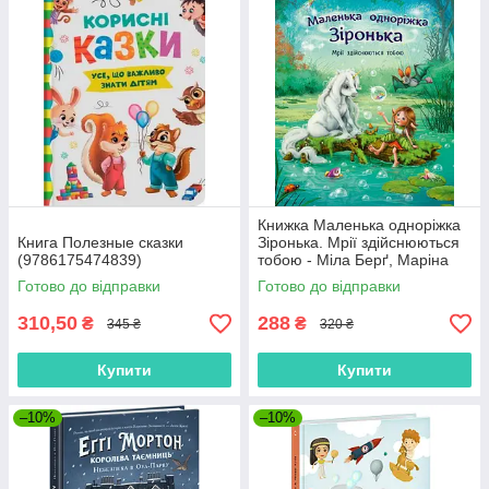
Книжка Маленька одноріжка
Книга Полезные сказки
Зіронька. Мрії здійснюються
(9786175474839)
тобою - Міла Берґ, Маріна
Кремер (9786170959324)
Готово до відправки
Готово до відправки
310,50
288
₴
₴
345 ₴
320 ₴
Купити
Купити
–10%
–10%