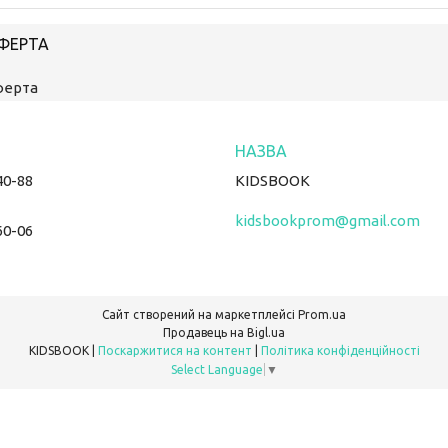
ОФЕРТА
ферта
40-88
KIDSBOOK
kidsbookprom@gmail.com
60-06
Сайт створений на маркетплейсі
Prom.ua
Продавець на Bigl.ua
KIDSBOOK |
Поскаржитися на контент
|
Політика конфіденційності
Select Language
▼