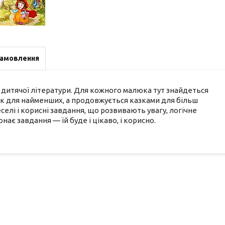
замовлення
ою дитячої літератури. Для кожного малюка тут знайдеться
азок для найменших, а продовжується казками для більш
елі і корисні завдання, що розвивають увагу, логічне
нає завдання — їй буде і цікаво, і корисно.