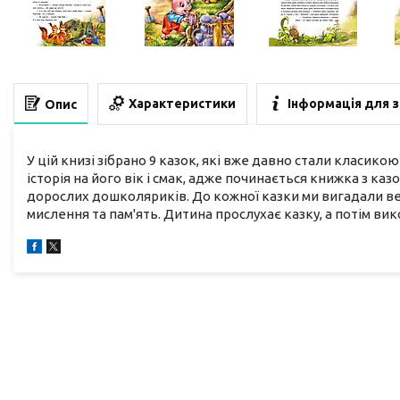
Характеристики
Інформація для 
Опис
У цій книзі зібрано 9 казок, які вже давно стали класик
історія на його вік і смак, адже починається книжка з к
дорослих дошколяриків. До кожної казки ми вигадали вес
мислення та пам'ять. Дитина прослухає казку, а потім вико