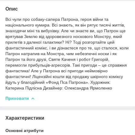
Опис
Всі чули про собаку-сапера Патрона, героя війни та
національного кумира. Всі знають, як він рятує тисячі життів,
знаходячи міні та вибухівку. Але чи знаєте ви, що Патрон ще
врятував Землю від здоровезного носкового Монстру, який
прилетів з далекої галактики? Ні? Тоді розгортайте цей
фантастичний комікс, і ви дізнаєтеся про те, що сталося, коли
Патрон натрапив на Монстра, чим небезпечні носки і як
Патрон та його друзі, Святе Каченя і робот Григорій,
перемогли прибульців-агресорів. Такі пригоди – це справжня
фантастика! Але у Патрона всі пригоди неймовірно
фантастичні! Ліцензійні кошти від продажу шкірного коміксу
йдуть у благодійний «Фонд Пса Патрона». Художник:
Катерина Підлісна Дизайнер: Олександра Ярмоленко
Приховати
Характеристики
Основні атрибути