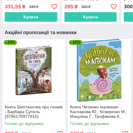
(9786170988454)
331,55
285
300
₴
₴
349 ₴
300 ₴
Купити
Купити
Акційні пропозиції та новинки
–10%
–10%
Книга Шептаночка про гномів
Книга Читаємо малюкам -
- Барбара Супель
Каспарова Ю., Козиренко М.,
(9786170977915)
Макуліна Г., Трофімова К.,
Юліта Ран (9786170976888)
Готово до відправки
Готово до відправки