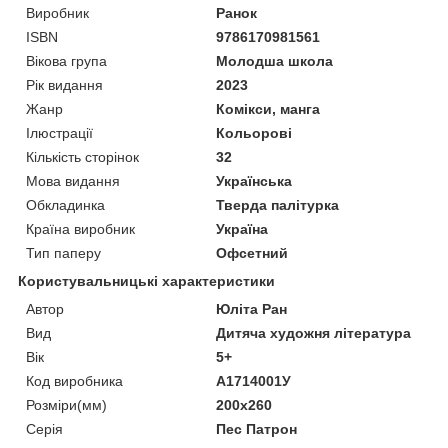
Виробник
Ранок
ISBN
9786170981561
Вікова група
Молодша школа
Рік видання
2023
Жанр
Комікси, манга
Ілюстрації
Кольорові
Кількість сторінок
32
Мова видання
Українська
Обкладинка
Тверда палітурка
Країна виробник
Україна
Тип паперу
Офсетний
Користувальницькі характеристики
Автор
Юліта Ран
Вид
Дитяча художня література
Вік
5+
Код виробника
А1714001У
Розміри(мм)
200х260
Серія
Пес Патрон