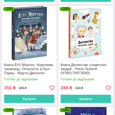
–10%
–10%
Книга Еґґі Мортон. Королева
Книга Дитинство славетних
таємниць. Опасність в Оул-
людей - Petra Texlovб
Парку - Марта Джоселін
(9786170973580)
(9786170971692)
Готово до відправки
Готово до відправки
351
288
₴
₴
390 ₴
320 ₴
Купити
Купити
–10%
–10%