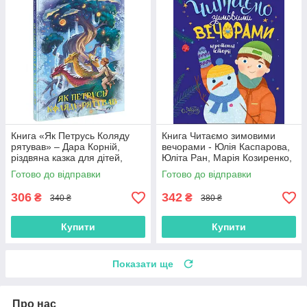
Книга «Як Петрусь Коляду
Книга Читаємо зимовими
рятував» – Дара Корній,
вечорами - Юлія Каспарова,
різдвяна казка для дітей,
Юліта Ран, Марія Козиренко,
зимова історія, українська
Ганна Макуліна, Інна
Готово до відправки
Готово до відправки
книга (9786170979926)
Конопленко, Катерина
Тіхозора
306
342
₴
₴
340 ₴
380 ₴
Купити
Купити
Показати ще
Про нас