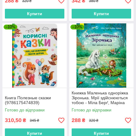
288
342
₴
₴
320 ₴
380 ₴
Купити
Купити
–10%
–10%
Книжка Маленька одноріжка
Книга Полезные сказки
Зіронька. Мрії здійснюються
(9786175474839)
тобою - Міла Берґ, Маріна
Кремер (9786170959324)
Готово до відправки
Готово до відправки
310,50
288
₴
₴
345 ₴
320 ₴
Купити
Купити