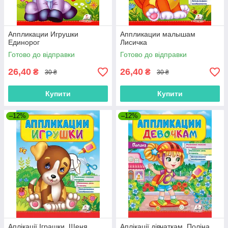
Аппликации Игрушки
Аппликации малышам
Единорог
Лисичка
Готово до відправки
Готово до відправки
26,40
26,40
₴
₴
30 ₴
30 ₴
Купити
Купити
–12%
–12%
Аплікації Іграшки. Щеня
Аплікації дівчаткам. Поліна