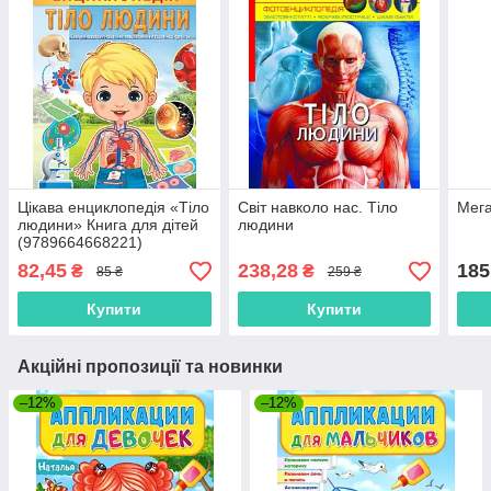
Цікава енциклопедія «Тіло
Світ навколо нас. Тіло
Мега
людини» Книга для дітей
людини
(9789664668221)
82,45
238,28
185
₴
₴
85 ₴
259 ₴
Купити
Купити
Акційні пропозиції та новинки
–12%
–12%