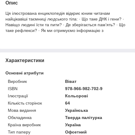
Опис
Ця ілюстрована енциклопедія відкриє юним читачам
найцікавіші таємниці людського тіла: · Що таке ДНК і гени? ·
Навіщо людині їсти та пити? · Де зберігається пам’ять? · Що
таке рефлекси? · Як ми отримуємо інформацію з
Характеристики
Основні атрибути
Виробник
Віват
ISBN
978-966-982-702-9
Ілюстрації
Кольорові
Кількість сторінок
64
Мова видання
Українська
Обкладинка
Тверда палітурка
Країна виробник
Україна
Тип паперу
Офсетний