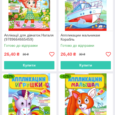
Аплікації для дівчаток.Наталя
Аппликации мальчикам
(9789664665459)
Корабль
Готово до відправки
Готово до відправки
26,40
26,40
₴
₴
30 ₴
30 ₴
Купити
Купити
–12%
–12%