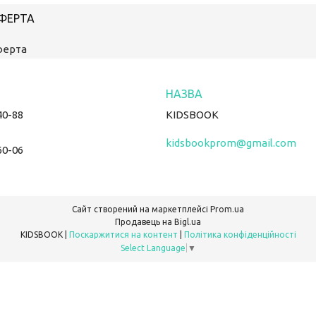
ОФЕРТА
ферта
40-88
KIDSBOOK
kidsbookprom@gmail.com
60-06
Сайт створений на маркетплейсі
Prom.ua
Продавець на Bigl.ua
KIDSBOOK |
Поскаржитися на контент
|
Політика конфіденційності
Select Language
▼