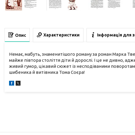
Характеристики
Інформація для 
Опис
Немає, мабуть, знаменитішого роману за роман Марка Тв
майже півтора століття діти й дорослі. І це не дивно, адж
живий гумор, цікавий сюжет із несподіваними поворотам
шибеника й витівника Тома Соєра!