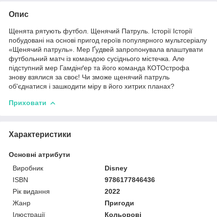
Опис
Щенята рятують футбол. Щенячий Патруль. Історії Історії
побудовані на основі пригод героїв популярного мультсеріалу
«Щенячий патруль». Мер Ґудвей запропонувала влаштувати
футбольний матч із командою сусіднього містечка. Але
підступний мер Гамдінґер та його команда КОТОстрофа
знову взялися за своє! Чи зможе щенячий патруль
об'єднатися і зашкодити міру в його хитрих планах?
Приховати
Характеристики
Основні атрибути
Виробник
Disney
ISBN
9786177846436
Рік видання
2022
Жанр
Пригоди
Ілюстрації
Кольорові