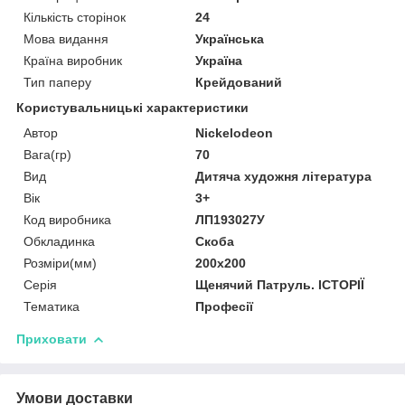
Кількість сторінок
24
Мова видання
Українська
Країна виробник
Україна
Тип паперу
Крейдований
Користувальницькі характеристики
Автор
Nickelodeon
Вага(гр)
70
Вид
Дитяча художня література
Вік
3+
Код виробника
ЛП193027У
Обкладинка
Скоба
Розміри(мм)
200х200
Серія
Щенячий Патруль. ІСТОРІЇ
Тематика
Професії
Приховати
Умови доставки