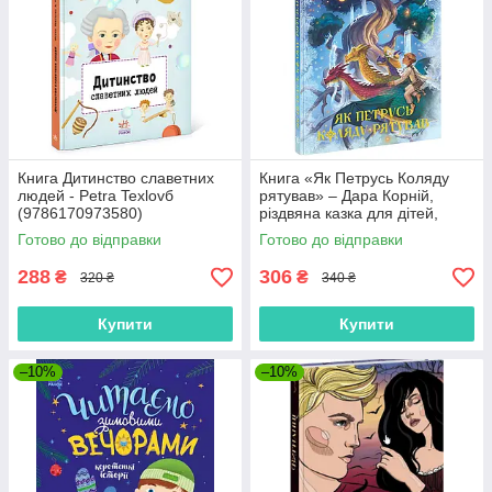
Книга Дитинство славетних
Книга «Як Петрусь Коляду
людей - Petra Texlovб
рятував» – Дара Корній,
(9786170973580)
різдвяна казка для дітей,
зимова історія, українська
Готово до відправки
Готово до відправки
книга (9786170979926)
288
306
₴
₴
320 ₴
340 ₴
Купити
Купити
–10%
–10%