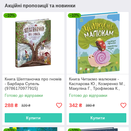
Акційні пропозиції та новинки
–10%
–10%
Книга Шептаночка про гномів
Книга Читаємо малюкам -
- Барбара Супель
Каспарова Ю., Козиренко М.,
(9786170977915)
Макуліна Г., Трофімова К.,
Юліта Ран (9786170976888)
Готово до відправки
Готово до відправки
288
342
₴
₴
320 ₴
380 ₴
Купити
Купити
–10%
–10%