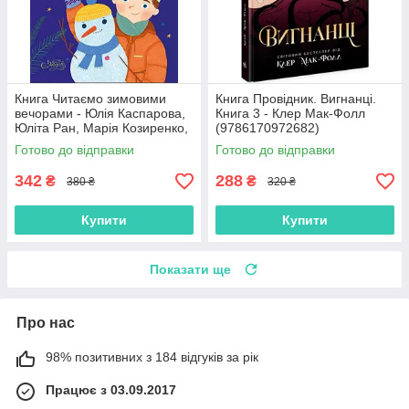
Книга Читаємо зимовими
Книга Провідник. Вигнанці.
вечорами - Юлія Каспарова,
Книга 3 - Клер Мак-Фолл
Юліта Ран, Марія Козиренко,
(9786170972682)
Ганна Макуліна, Інна
Готово до відправки
Готово до відправки
Конопленко, Катерина
Тіхозора
342
288
₴
₴
380 ₴
320 ₴
Купити
Купити
Показати ще
Про нас
98% позитивних з 184 відгуків за рік
Працює з 03.09.2017