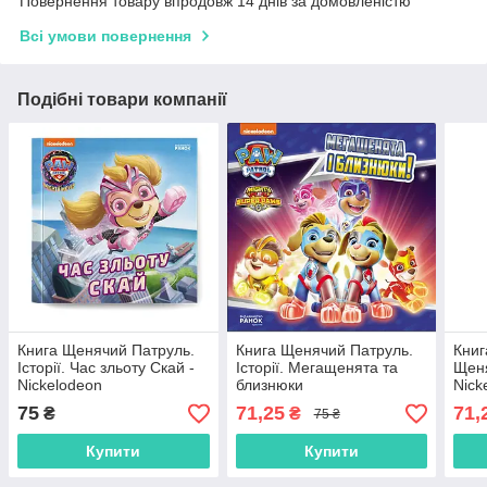
Повернення товару впродовж 14 днів за домовленістю
Всі умови повернення
Подібні товари компанії
Книга Щенячий Патруль.
Книга Щенячий Патруль.
Книг
Історії. Час зльоту Скай -
Історії. Мегащенята та
Щеня
Nickelodeon
близнюки
Nick
(9786177846627)
(9786177846382)
(978
75
71,25
71,
₴
₴
75 ₴
Купити
Купити