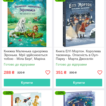
Книжка Маленька одноріжка
Книга Еґґі Мортон. Королева
Зіронька. Мрії здійснюються
таємниць. Опасність в Оул-
тобою - Міла Берґ, Маріна
Парку - Марта Джоселін
Кремер (9786170959324)
(9786170971692)
Готово до відправки
Готово до відправки
288
351
₴
₴
320 ₴
390 ₴
Купити
Купити
–10%
–10%