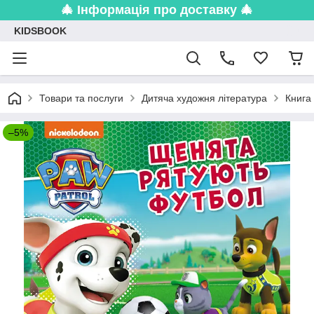
🎄 Інформація про доставку 🎄
KIDSBOOK
Товари та послуги
Дитяча художня література
Книга
–5%