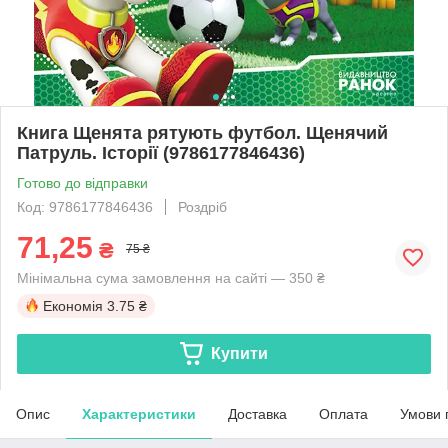
Книга Щенята рятують футбол. Щенячий
Патруль. Історії (9786177846436)
Готово до відправки
Код: 9786177846436
Роздріб
71,25
₴
75 ₴
Мінімальна сума замовлення на сайті — 350 ₴
Економія
3.75 ₴
Купити
Опис
Характеристики
Доставка
Оплата
Умови 