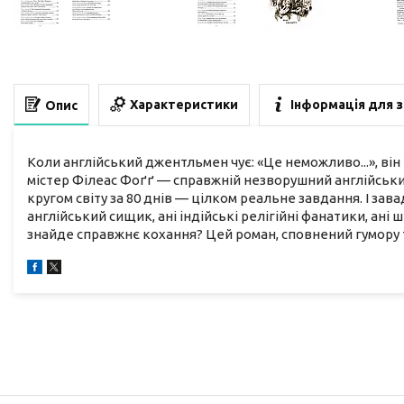
Характеристики
Інформація для 
Опис
Коли англійський джентльмен чує: «Це неможливо...», він
містер Філеас Фоґґ — справжній незворушний англійськи
кругом світу за 80 днів — цілком реальне завдання. І зава
англійський сищик, ані індійські релігійні фанатики, ані
знайде справжнє кохання? Цей роман, сповнений гумору та