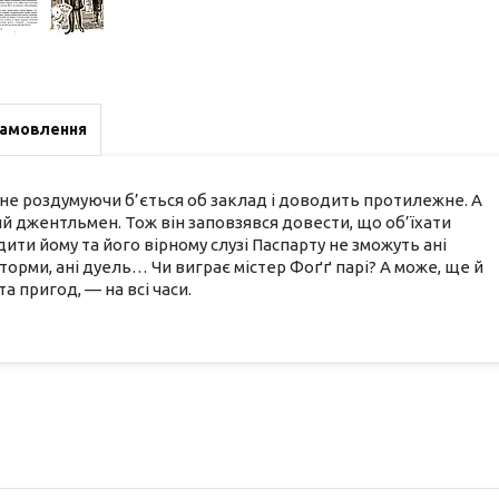
замовлення
 не роздумуючи б’ється об заклад і доводить протилежне. А
й джентльмен. Тож він заповзявся довести, що об’їхати
дити йому та його вірному слузі Паспарту не зможуть ані
 шторми, ані дуель… Чи виграє містер Фоґґ парі? А може, ще й
 пригод, — на всі часи.