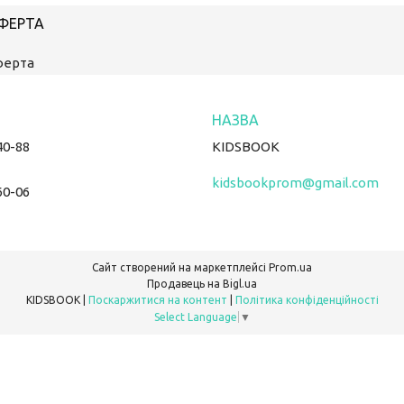
ОФЕРТА
ферта
40-88
KIDSBOOK
kidsbookprom@gmail.com
60-06
Сайт створений на маркетплейсі
Prom.ua
Продавець на Bigl.ua
KIDSBOOK |
Поскаржитися на контент
|
Політика конфіденційності
Select Language
▼