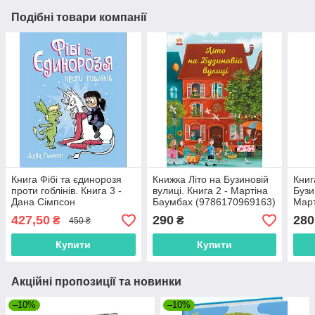
Подібні товари компанії
Книга Фібі та єдинорозя
Книжка Літо на Бузиновій
Книг
проти гоблінів. Книга 3 -
вулиці. Книга 2 - Мартіна
Бузи
Дана Сімпсон
Баумбах (9786170969163)
Март
(9786170974549)
(978
427,50
290
280
₴
₴
450 ₴
Купити
Купити
Акційні пропозиції та новинки
–10%
–10%