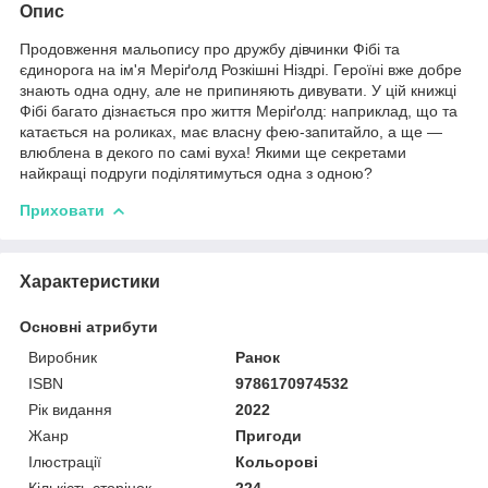
Опис
Продовження мальопису про дружбу дівчинки Фібі та
єдинорога на ім'я Меріґолд Розкішні Ніздрі. Героїні вже добре
знають одна одну, але не припиняють дивувати. У цій книжці
Фібі багато дізнається про життя Меріґолд: наприклад, що та
катається на роликах, має власну фею-запитайло, а ще —
влюблена в декого по самі вуха! Якими ще секретами
найкращі подруги поділятимуться одна з одною?
Приховати
Характеристики
Основні атрибути
Виробник
Ранок
ISBN
9786170974532
Рік видання
2022
Жанр
Пригоди
Ілюстрації
Кольорові
Кількість сторінок
224