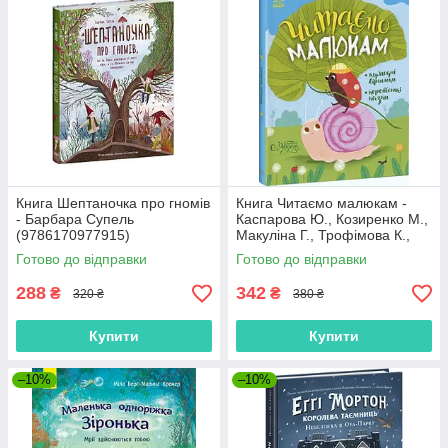
Книга Шептаночка про гномів
Книга Читаємо малюкам -
- Барбара Супель
Каспарова Ю., Козиренко М.,
(9786170977915)
Макуліна Г., Трофімова К.,
Юліта Ран (9786170976888)
Готово до відправки
Готово до відправки
288
342
₴
₴
320 ₴
380 ₴
Купити
Купити
–10%
–10%