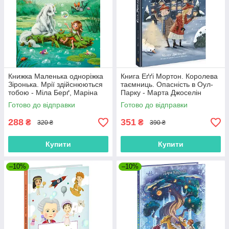
Книжка Маленька одноріжка
Книга Еґґі Мортон. Королева
Зіронька. Мрії здійснюються
таємниць. Опасність в Оул-
тобою - Міла Берґ, Маріна
Парку - Марта Джоселін
Кремер (9786170959324)
(9786170971692)
Готово до відправки
Готово до відправки
288
351
₴
₴
320 ₴
390 ₴
Купити
Купити
–10%
–10%