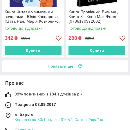
Книга Читаємо зимовими
Книга Провідник. Вигнанці.
вечорами - Юлія Каспарова,
Книга 3 - Клер Мак-Фолл
Юліта Ран, Марія Козиренко,
(9786170972682)
Ганна Макуліна, Інна
Готово до відправки
Готово до відправки
Конопленко, Катерина
Тіхозора
342
288
₴
₴
380 ₴
320 ₴
Купити
Купити
Показати ще
Про нас
98% позитивних з 184 відгуків за рік
Працює з 03.09.2017
м. Харків
Клочківська 30/1, індекс 61057, Харків, Україна