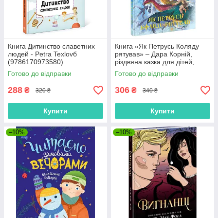
Книга Дитинство славетних
Книга «Як Петрусь Коляду
людей - Petra Texlovб
рятував» – Дара Корній,
(9786170973580)
різдвяна казка для дітей,
зимова історія, українська
Готово до відправки
Готово до відправки
книга (9786170979926)
288
306
₴
₴
320 ₴
340 ₴
Купити
Купити
–10%
–10%