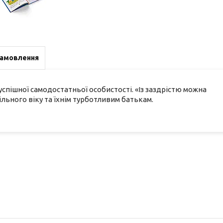
замовлення
пішної самодостатньої особистості. «Із заздрістю можна
льного віку та їхнім турботливим батькам.