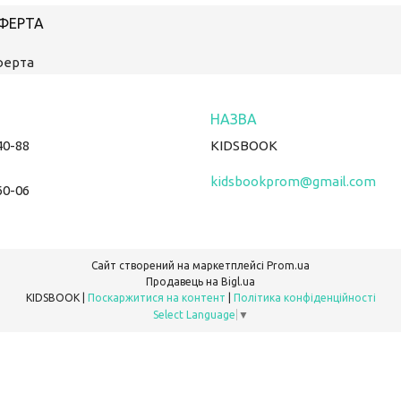
ОФЕРТА
ферта
40-88
KIDSBOOK
kidsbookprom@gmail.com
60-06
Сайт створений на маркетплейсі
Prom.ua
Продавець на Bigl.ua
KIDSBOOK |
Поскаржитися на контент
|
Політика конфіденційності
Select Language
▼