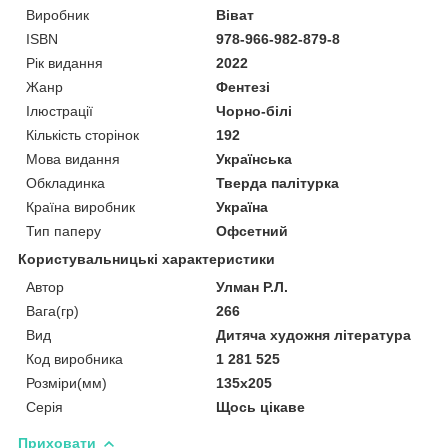
Виробник
Віват
ISBN
978-966-982-879-8
Рік видання
2022
Жанр
Фентезі
Ілюстрації
Чорно-білі
Кількість сторінок
192
Мова видання
Українська
Обкладинка
Тверда палітурка
Країна виробник
Україна
Тип паперу
Офсетний
Користувальницькі характеристики
Автор
Улман Р.Л.
Вага(гр)
266
Вид
Дитяча художня література
Код виробника
1 281 525
Розміри(мм)
135х205
Серія
Щось цікаве
Приховати