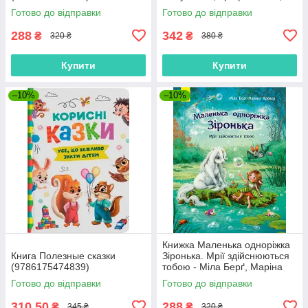
Юліта Ран (9786170976888)
Готово до відправки
Готово до відправки
288
342
₴
₴
320 ₴
380 ₴
Купити
Купити
–10%
–10%
Книжка Маленька одноріжка
Книга Полезные сказки
Зіронька. Мрії здійснюються
(9786175474839)
тобою - Міла Берґ, Маріна
Кремер (9786170959324)
Готово до відправки
Готово до відправки
310,50
288
₴
₴
345 ₴
320 ₴