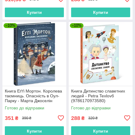
Купити
Купити
–10%
–10%
Книга Еґґі Мортон. Королева
Книга Дитинство славетних
таємниць. Опасність в Оул-
людей - Petra Texlovб
Парку - Марта Джоселін
(9786170973580)
(9786170971692)
Готово до відправки
Готово до відправки
351
288
₴
₴
390 ₴
320 ₴
Купити
Купити