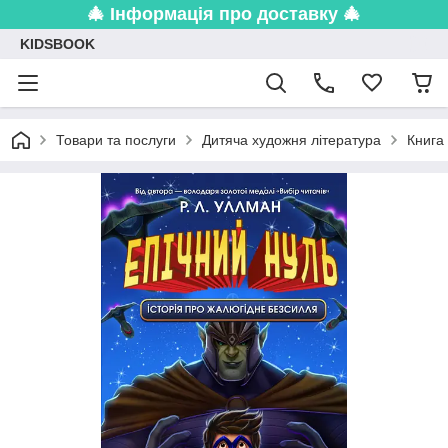
🎄 Інформація про доставку 🎄
KIDSBOOK
Товари та послуги
Дитяча художня література
Книга