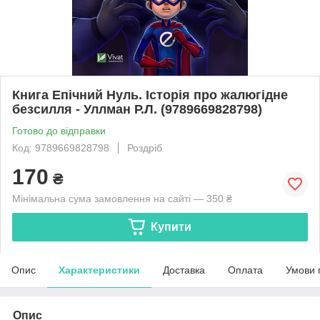
Книга Епічний Нуль. Історія про жалюгідне
безсилля - Уллман Р.Л. (9789669828798)
Готово до відправки
Код: 9789669828798
Роздріб
170
₴
Мінімальна сума замовлення на сайті — 350 ₴
Купити
Опис
Характеристики
Доставка
Оплата
Умови 
Опис