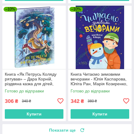
–10%
–10%
Книга «Як Петрусь Коляду
Книга Читаємо зимовими
рятував» – Дара Корній,
вечорами - Юлія Каспарова,
різдвяна казка для дітей,
Юліта Ран, Марія Козиренко,
зимова історія, українська
Ганна Макуліна, Інна
Готово до відправки
Готово до відправки
книга (9786170979926)
Конопленко, Катерина
Тіхозора
306
342
₴
₴
340 ₴
380 ₴
Купити
Купити
Показати ще