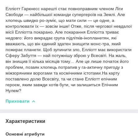
Елліотт Гаркнесс нарешті стає повноправним членом Ліги
Свободи — найбільшої команди супергероїв на Землі. Але
хлопець швидко ро-зуміє, що мати сили — це одне, а
контролювати їх — зовсім інше! Отже, після чергової невдалої
місії Елліотта покарано. Але покарання Елліотта триває
недовго: його викрадає група підлітків-інопланетян, які
вважають, що він єдиний здатен знищити монс-тра, який
пожирає планети. Щоб зупинити зло, Елліотт має використати
Сферу Забуття — най потужнішу зброю у Всесвіті. На жаль,
він знищив її кілька місяців тому… Але це лише початок його
проблем, позаяк хлопець потрапив у га-актичну пригоду з
міжзоряними ворогами та космічними істотами.На карту
поставлено долю Всесвіту, та чи стане Елліотт епічним
героєм, яким завжди хотів бути, чи залишиться Епічним
Нулем?
Приховати
Характеристики
Основні атрибути