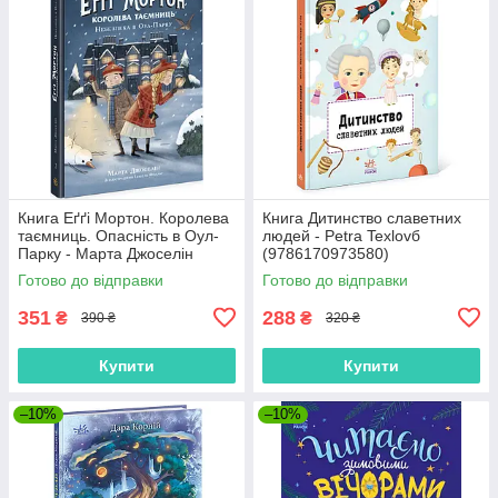
Книга Еґґі Мортон. Королева
Книга Дитинство славетних
таємниць. Опасність в Оул-
людей - Petra Texlovб
Парку - Марта Джоселін
(9786170973580)
(9786170971692)
Готово до відправки
Готово до відправки
351
288
₴
₴
390 ₴
320 ₴
Купити
Купити
–10%
–10%