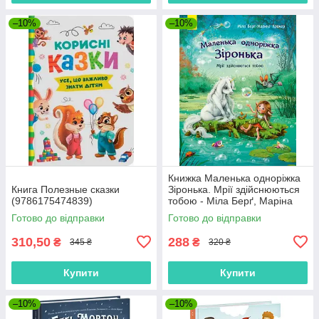
–10%
–10%
Книжка Маленька одноріжка
Книга Полезные сказки
Зіронька. Мрії здійснюються
(9786175474839)
тобою - Міла Берґ, Маріна
Кремер (9786170959324)
Готово до відправки
Готово до відправки
310,50
288
₴
₴
345 ₴
320 ₴
Купити
Купити
–10%
–10%