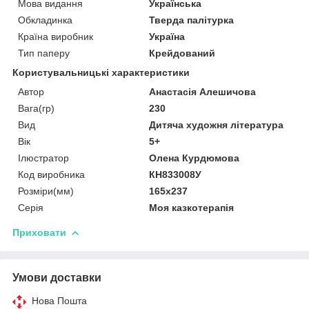
Мова видання
Українська
Обкладинка
Тверда палітурка
Країна виробник
Україна
Тип паперу
Крейдований
Користувальницькі характеристики
Автор
Анастасія Алешичова
Вага(гр)
230
Вид
Дитяча художня література
Вік
5+
Ілюстратор
Олена Курдюмова
Код виробника
КН833008У
Розміри(мм)
165х237
Серія
Моя казкотерапія
Приховати
Умови доставки
Нова Пошта