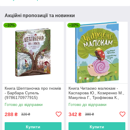
Акційні пропозиції та новинки
–10%
–10%
Книга Шептаночка про гномів
Книга Читаємо малюкам -
- Барбара Супель
Каспарова Ю., Козиренко М.,
(9786170977915)
Макуліна Г., Трофімова К.,
Юліта Ран (9786170976888)
Готово до відправки
Готово до відправки
288
342
₴
₴
320 ₴
380 ₴
Купити
Купити