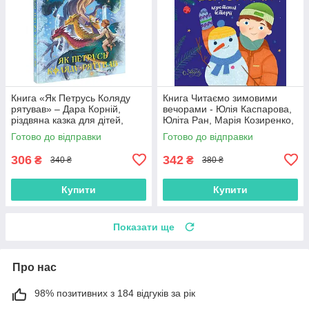
Книга «Як Петрусь Коляду
Книга Читаємо зимовими
рятував» – Дара Корній,
вечорами - Юлія Каспарова,
різдвяна казка для дітей,
Юліта Ран, Марія Козиренко,
зимова історія, українська
Ганна Макуліна, Інна
Готово до відправки
Готово до відправки
книга (9786170979926)
Конопленко, Катерина
Тіхозора
306
342
₴
₴
340 ₴
380 ₴
Купити
Купити
Показати ще
Про нас
98% позитивних з 184 відгуків за рік