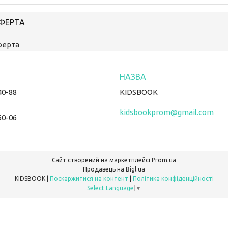
ОФЕРТА
ферта
40-88
KIDSBOOK
kidsbookprom@gmail.com
60-06
Сайт створений на маркетплейсі
Prom.ua
Продавець на Bigl.ua
KIDSBOOK |
Поскаржитися на контент
|
Політика конфіденційності
Select Language
▼