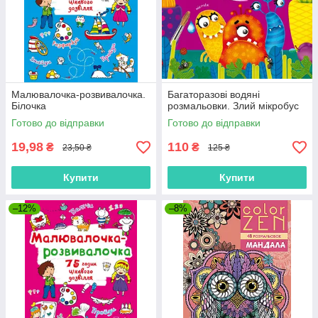
Малювалочка-розвивалочка.
Багаторазовi водяні
Білочка
розмальовки. Злий мікробус
Готово до відправки
Готово до відправки
19,98
110
₴
₴
23,50 ₴
125 ₴
Купити
Купити
–12%
–8%