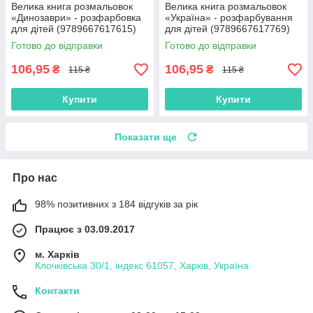
Велика книга розмальовок
Велика книга розмальовок
«Динозаври» - розфарбовка
«Україна» - розфарбування
для дітей (9789667617615)
для дітей (9789667617769)
Готово до відправки
Готово до відправки
106,95
106,95
₴
₴
115 ₴
115 ₴
Купити
Купити
Показати ще
Про нас
98% позитивних з 184 відгуків за рік
Працює з 03.09.2017
м. Харків
Клочківська 30/1, індекс 61057, Харків, Україна
Контакти