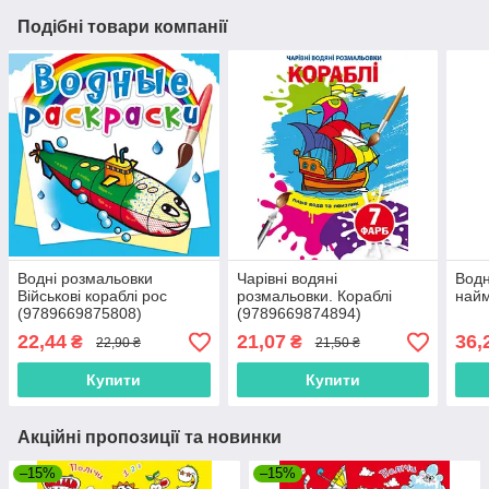
Подібні товари компанії
Водні розмальовки
Чарівні водяні
Водн
Військові кораблі рос
розмальовки. Кораблі
найм
(9789669875808)
(9789669874894)
22,44
21,07
36,
₴
₴
22,90 ₴
21,50 ₴
Купити
Купити
Акційні пропозиції та новинки
–15%
–15%