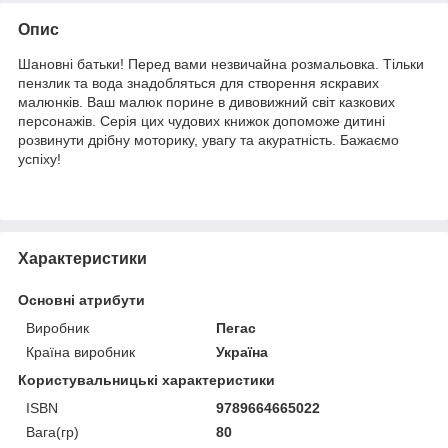
Опис
Шановні батьки! Перед вами незвичайна розмальовка. Тільки
пензлик та вода знадобляться для створення яскравих
малюнків. Ваш малюк порине в дивовижний світ казкових
персонажів. Серія цих чудових книжок допоможе дитині
розвинути дрібну моторику, увагу та акуратність. Бажаємо
успіху!
Характеристики
Основні атрибути
Виробник
Пегас
Країна виробник
Україна
Користувальницькі характеристики
ISBN
9789664665022
Вага(гр)
80