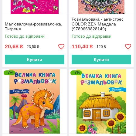
Розмальовака - антистрес
Малювалочка-розвивалочка.
COLOR ZEN Мандала
Тигреня
(9789669828149)
Готово до відправки
Готово до відправки
20,68
110,40
₴
₴
23,50 ₴
120 ₴
Купити
Купити
–7%
–7%