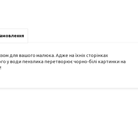
замовлення
зом для вашого малюка. Адже на їхніх сторінках
ого у води пензлика перетворює чорно-білі картинки на
!