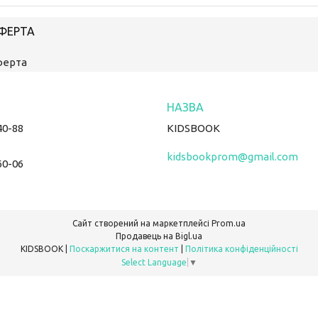
ОФЕРТА
ферта
40-88
KIDSBOOK
kidsbookprom@gmail.com
60-06
Сайт створений на маркетплейсі
Prom.ua
Продавець на Bigl.ua
KIDSBOOK |
Поскаржитися на контент
|
Політика конфіденційності
Select Language
▼