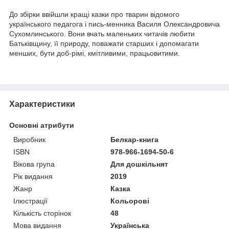
До збірки ввійшли кращі казки про тварин відомого
українського педагога і пись-менника Василя Олександровича
Сухомлинського. Вони вчать маленьких читачів любити
Батьківщину, її природу, поважати старших і допомагати
менших, бути доб-рімі, кмітливими, працьовитими.
Характеристики
Основні атрибути
Виробник
Белкар-книга
ISBN
978-966-1694-50-6
Вікова група
Для дошкільнят
Рік видання
2019
Жанр
Казка
Ілюстрації
Кольорові
Кількість сторінок
48
Мова видання
Українська