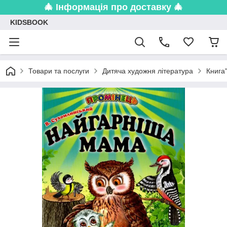
🎄 Інформація про доставку 🎄
KIDSBOOK
Товари та послуги
Дитяча художня література
Книга