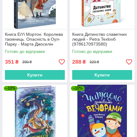
Книга Еґґі Мортон. Королева
Книга Дитинство славетних
таємниць. Опасність в Оул-
людей - Petra Texlovб
Парку - Марта Джоселін
(9786170973580)
(9786170971692)
Готово до відправки
Готово до відправки
351
288
₴
₴
390 ₴
320 ₴
Купити
Купити
–10%
–10%