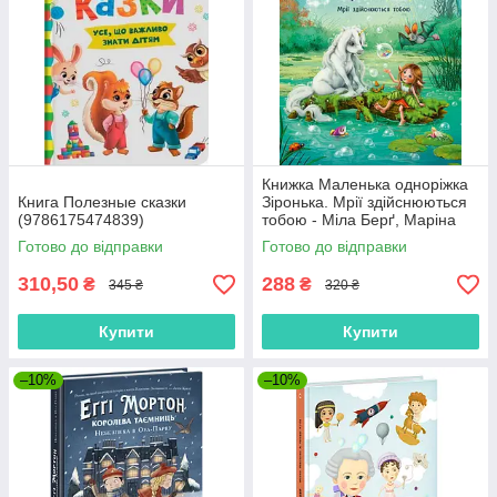
Книжка Маленька одноріжка
Книга Полезные сказки
Зіронька. Мрії здійснюються
(9786175474839)
тобою - Міла Берґ, Маріна
Кремер (9786170959324)
Готово до відправки
Готово до відправки
310,50
288
₴
₴
345 ₴
320 ₴
Купити
Купити
–10%
–10%