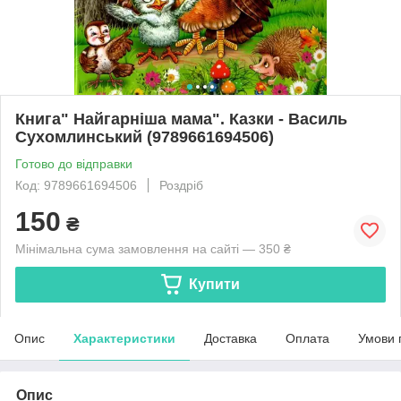
Книга" Найгарніша мама". Казки - Василь
Сухомлинський (9789661694506)
Готово до відправки
Код: 9789661694506
Роздріб
150
₴
Мінімальна сума замовлення на сайті — 350 ₴
Купити
Опис
Характеристики
Доставка
Оплата
Умови 
Опис