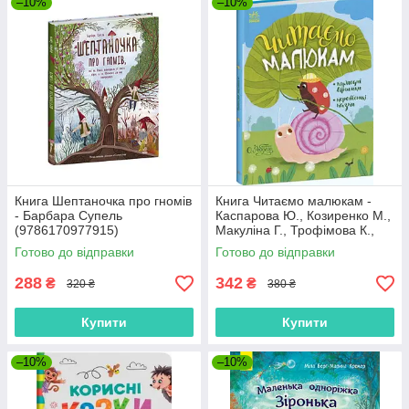
–10%
–10%
Книга Шептаночка про гномів
Книга Читаємо малюкам -
- Барбара Супель
Каспарова Ю., Козиренко М.,
(9786170977915)
Макуліна Г., Трофімова К.,
Юліта Ран (9786170976888)
Готово до відправки
Готово до відправки
288
342
₴
₴
320 ₴
380 ₴
Купити
Купити
–10%
–10%