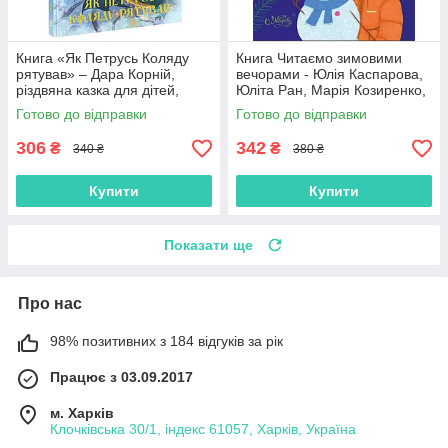
Книга «Як Петрусь Коляду
Книга Читаємо зимовими
рятував» – Дара Корній,
вечорами - Юлія Каспарова,
різдвяна казка для дітей,
Юліта Ран, Марія Козиренко,
зимова історія, українська
Ганна Макуліна, Інна
Готово до відправки
Готово до відправки
книга (9786170979926)
Конопленко, Катерина
Тіхозора
306
342
₴
₴
340 ₴
380 ₴
Купити
Купити
Показати ще
Про нас
98% позитивних з 184 відгуків за рік
Працює з 03.09.2017
м. Харків
Клочківська 30/1, індекс 61057, Харків, Україна