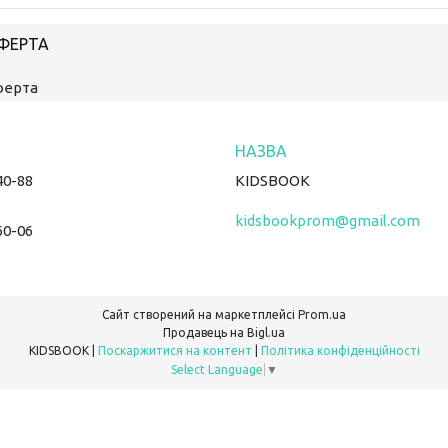
ОФЕРТА
ферта
40-88
KIDSBOOK
kidsbookprom@gmail.com
60-06
Сайт створений на маркетплейсі
Prom.ua
Продавець на Bigl.ua
KIDSBOOK |
Поскаржитися на контент
|
Політика конфіденційності
Select Language
▼