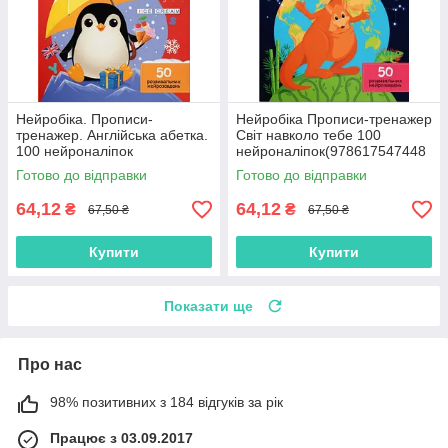
Нейробіка. Прописи-
Нейробіка Прописи-тренажер
тренажер. Англійська абетка.
Світ навколо тебе 100
100 нейроналіпок
нейроналіпок(978617547448
(9786175474457)
8)
Готово до відправки
Готово до відправки
64,12
64,12
₴
₴
67,50 ₴
67,50 ₴
Купити
Купити
Показати ще
Про нас
98% позитивних з 184 відгуків за рік
Працює з 03.09.2017