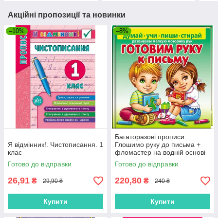
Акційні пропозиції та новинки
–10%
–8%
Багаторазові прописи
Я відмінник!. Чистописання. 1
Глошимо руку до письма +
клас
фломастер на водній основі
(9789664663288)
Готово до відправки
Готово до відправки
26,91
220,80
₴
₴
29,90 ₴
240 ₴
Купити
Купити