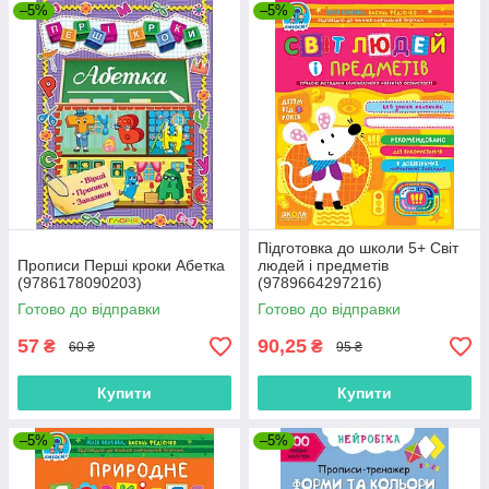
–5%
–5%
Підготовка до школи 5+ Світ
Прописи Перші кроки Абетка
людей і предметів
(9786178090203)
(9789664297216)
Готово до відправки
Готово до відправки
57
90,25
₴
₴
60 ₴
95 ₴
Купити
Купити
–5%
–5%