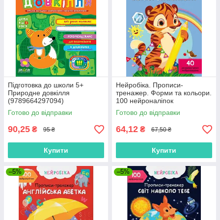
Підготовка до школи 5+
Нейробіка. Прописи-
Природне довкілля
тренажер. Форми та кольори.
(9789664297094)
100 нейроналіпок
(9786175471326)
Готово до відправки
Готово до відправки
90,25
64,12
₴
₴
95 ₴
67,50 ₴
Купити
Купити
–5%
–5%