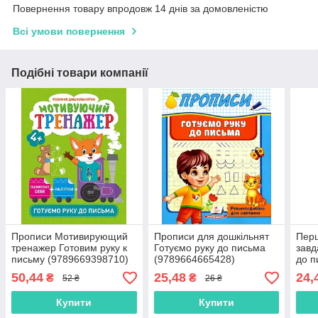
Повернення товару впродовж 14 днів за домовленістю
Всі умови повернення
Подібні товари компанії
Прописи Мотивирующий
Прописи для дошкільнят
Перш
тренажер Готовим руку к
Готуємо руку до письма
завд
письму (9789669398710)
(9789664665428)
до п
тре
50,44
25,48
24,
₴
₴
52 ₴
26 ₴
(978
Купити
Купити