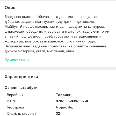
Опис
Завдання цього посібника — за допомогою спеціально
дібраних завдань підготувати руку дитини до письма.
Майбутній першокласник навчиться наводити за контуром,
штрихувати, обводити, утворювати малюнок, з'єднуючи точки
в певній послідовності, розфарбовувати за відповідними
кольорами, повторювати малюнок по клітинках тощо.
Запропоновані завдання спрямовані на розвиток мовлення,
дрібної моторики, уваги, мислення, уяви.
Приховати
Характеристики
Основні атрибути
Виробник
Торсинг
ISBN
978-966-939-967-0
Ілюстрації
Чорно-білі
Кількість сторінок
32