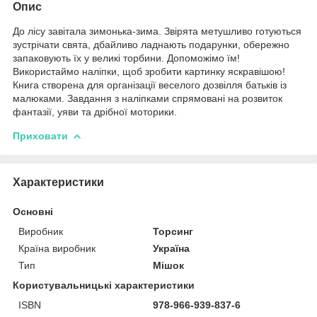
Опис
До лісу завітала зимонька-зима. Звірята метушливо готуються
зустрічати свята, дбайливо ладнають подарунки, обережно
запаковують їх у великі торбини. Допоможімо їм!
Використаймо наліпки, щоб зробити картинку яскравішою!
Книга створена для організації веселого дозвілля батьків із
малюками. Завдання з наліпками спрямовані на розвиток
фантазії, уяви та дрібної моторики.
Приховати
Характеристики
Основні
Виробник
Торсинг
Країна виробник
Україна
Тип
Мішок
Користувальницькі характеристики
ISBN
978-966-939-837-6