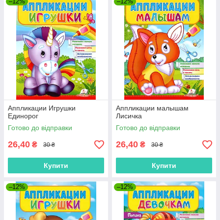
–12%
–12%
Аппликации Игрушки
Аппликации малышам
Единорог
Лисичка
Готово до відправки
Готово до відправки
26,40
26,40
₴
₴
30 ₴
30 ₴
Купити
Купити
–12%
–12%