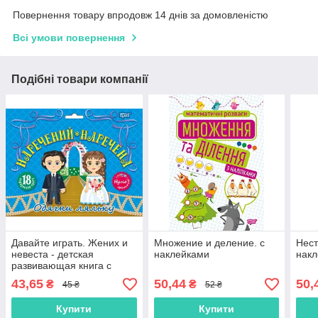
Повернення товару впродовж 14 днів за домовленістю
Всі умови повернення
Подібні товари компанії
Давайте играть. Жених и
Множение и деление. с
Нест
невеста - детская
наклейками
нак
развивающая книга с
наклейками
43,65
50,44
50,
₴
₴
45 ₴
52 ₴
(9789669395801)
Купити
Купити