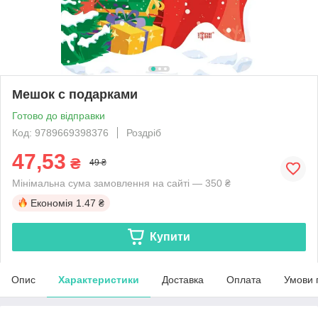
Мешок с подарками
Готово до відправки
Код: 9789669398376
Роздріб
47,53
₴
49 ₴
Мінімальна сума замовлення на сайті — 350 ₴
Економія
1.47 ₴
Купити
Опис
Характеристики
Доставка
Оплата
Умови 