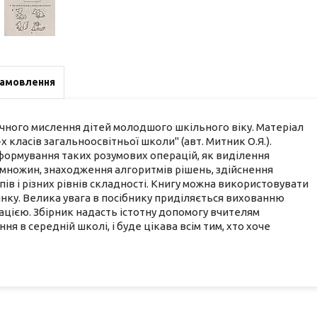
замовлення
ічного мислення дітей молодшого шкільного віку. Матеріал
х класів загальноосвітньої школи" (авт. Митник О.Я.).
а формування таких розумових операцій, як виділення
я множин, знаходження алгоритмів рішень, здійснення
пів і різних рівнів складності. Книгу можна використовувати
чинку. Велика увага в посібнику приділяється вихованню
ацією. Збірник надасть істотну допомогу вчителям
ня в середній школі, і буде цікава всім тим, хто хоче