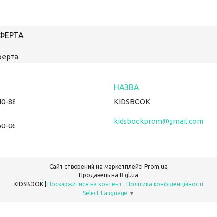
ОФЕРТА
ферта
40-88
KIDSBOOK
kidsbookprom@gmail.com
60-06
Сайт створений на маркетплейсі
Prom.ua
Продавець на Bigl.ua
KIDSBOOK |
Поскаржитися на контент
|
Політика конфіденційності
Select Language
▼