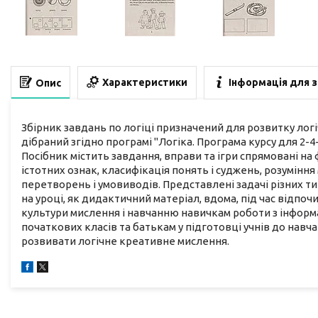
Характеристики
Інформація для 
Опис
Збірник завдань по логіці призначений для розвитку лог
дібраний згідно програмі "Логіка. Програма курсу для 2-4-
Посібник містить завдання, вправи та ігри спрямовані н
істотних ознак, класифікація понять і суджень, розумінн
перетворень і умовиводів. Представлені задачі різних ти
на уроці, як дидактичний матеріал, вдома, під час відпо
культури мислення і навчанню навичкам роботи з інформ
початкових класів та батькам у підготовці учнів до навчан
розвивати логічне креативне мислення.