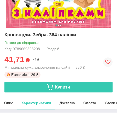
Кросворди. Зебра. 364 наліпки
Готово до відправки
Код: 9789669398208
Роздріб
41,71
₴
43 ₴
Мінімальна сума замовлення на сайті — 350 ₴
Економія
1.29 ₴
Купити
Опис
Характеристики
Доставка
Оплата
Умови 