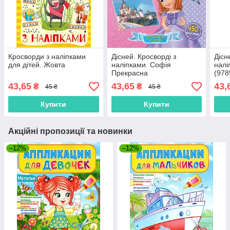
Кросворди з наліпками
Дісней. Кросворді з
Дісн
для дітей. Жовта
наліпками. Софія
налі
Прекрасна
(978
(9789667498375)
43,65
43,65
43,
₴
₴
45 ₴
45 ₴
Купити
Купити
Акційні пропозиції та новинки
–12%
–12%