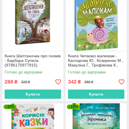
Книга Шептаночка про гномів
Книга Читаємо малюкам -
- Барбара Супель
Каспарова Ю., Козиренко М.,
(9786170977915)
Макуліна Г., Трофімова К.,
Юліта Ран (9786170976888)
Готово до відправки
Готово до відправки
288
342
₴
₴
320 ₴
380 ₴
Купити
Купити
–10%
–10%