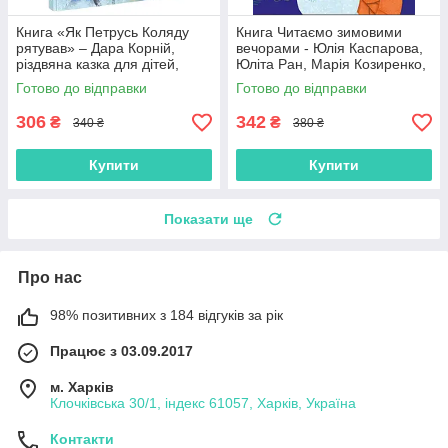
Книга «Як Петрусь Коляду
Книга Читаємо зимовими
рятував» – Дара Корній,
вечорами - Юлія Каспарова,
різдвяна казка для дітей,
Юліта Ран, Марія Козиренко,
зимова історія, українська
Ганна Макуліна, Інна
Готово до відправки
Готово до відправки
книга (9786170979926)
Конопленко, Катерина
Тіхозора
306
342
₴
₴
340 ₴
380 ₴
Купити
Купити
Показати ще
Про нас
98% позитивних з 184 відгуків за рік
Працює з 03.09.2017
м. Харків
Клочківська 30/1, індекс 61057, Харків, Україна
Контакти