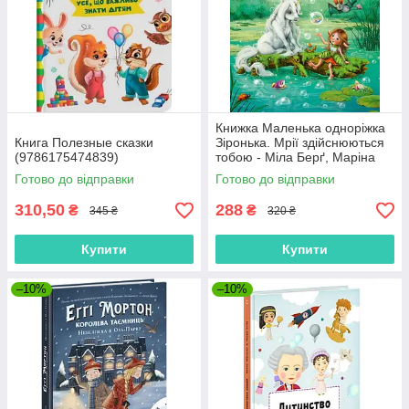
Книжка Маленька одноріжка
Книга Полезные сказки
Зіронька. Мрії здійснюються
(9786175474839)
тобою - Міла Берґ, Маріна
Кремер (9786170959324)
Готово до відправки
Готово до відправки
310,50
288
₴
₴
345 ₴
320 ₴
Купити
Купити
–10%
–10%