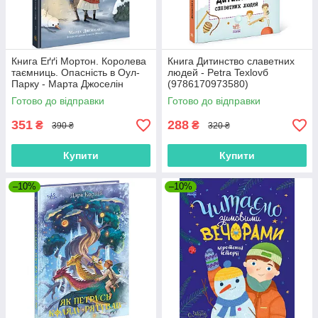
Книга Еґґі Мортон. Королева
Книга Дитинство славетних
таємниць. Опасність в Оул-
людей - Petra Texlovб
Парку - Марта Джоселін
(9786170973580)
(9786170971692)
Готово до відправки
Готово до відправки
351
288
₴
₴
390 ₴
320 ₴
Купити
Купити
–10%
–10%