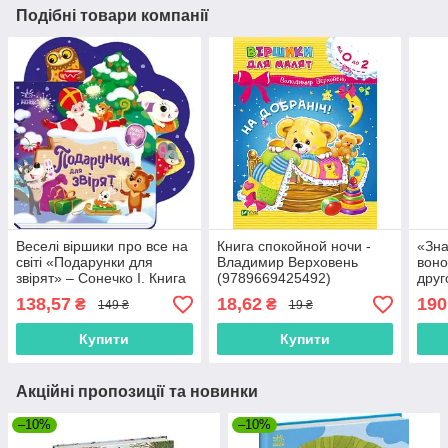
Подібні товари компанії
Веселі віршики про все на
Книга спокойной ночи -
«Зна
світі «Подарунки для
Владимир Верховень
воно
звірят» – Сонечко І. Книга
(9789669425492)
друг
у картонному форматі
Анто
138,57
18,62
190
₴
₴
149 ₴
19 ₴
(9789667514273)
приг
Купити
Купити
Акційні пропозиції та новинки
–10%
–10%