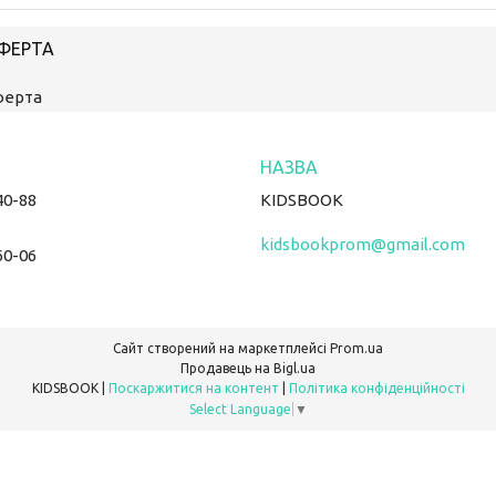
ОФЕРТА
ферта
40-88
KIDSBOOK
kidsbookprom@gmail.com
60-06
Сайт створений на маркетплейсі
Prom.ua
Продавець на Bigl.ua
KIDSBOOK |
Поскаржитися на контент
|
Політика конфіденційності
Select Language
▼