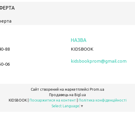
ОФЕРТА
ферта
40-88
KIDSBOOK
kidsbookprom@gmail.com
60-06
Сайт створений на маркетплейсі
Prom.ua
Продавець на Bigl.ua
KIDSBOOK |
Поскаржитися на контент
|
Політика конфіденційності
Select Language
▼