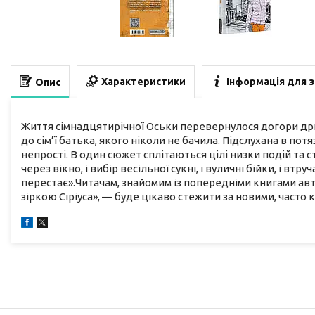
Характеристики
Інформація для 
Опис
Життя сімнадцятирічної Оськи перевернулося догори дриґо
до сім’ї батька, якого ніколи не бачила. Підслухана в пот
непрості. В один сюжет сплітаються цілі низки подій та ст
через вікно, і вибір весільної сукні, і вуличні бійки, і втр
перестає».Читачам, знайомим із попередніми книгами ав
зіркою Сіріуса», — буде цікаво стежити за новими, част