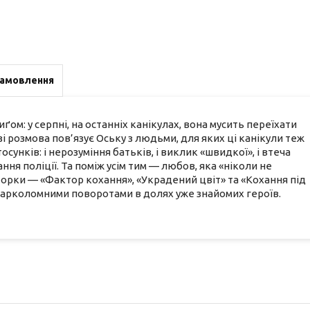
замовлення
м: у серпні, на останніх канікулах, вона мусить переїхати
язі розмова пов’язує Оську з людьми, для яких ці канікули теж
осунків: і нерозуміння батьків, і виклик «швидкої», і втеча
учання поліції. Та поміж усім тим — любов, яка «ніколи не
торки — «Фактор кохання», «Украдений цвіт» та «Кохання під
о карколомними поворотами в долях уже знайомих героїв.