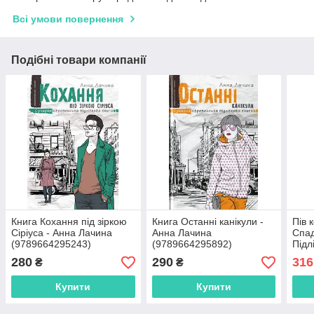
Всі умови повернення
Подібні товари компанії
Книга Кохання під зіркою
Книга Останні канікули -
Пів 
Сіріуса - Анна Лачина
Анна Лачина
Спад
(9789664295243)
(9789664295892)
Підл
Ґюнн
280
290
316
₴
₴
Фюґл
978
Купити
Купити