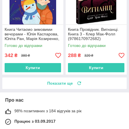
Книга Читаємо зимовими
Книга Провідник. Вигнанці.
вечорами - Юлія Каспарова,
Книга 3 - Клер Мак-Фолл
Юліта Ран, Марія Козиренко,
(9786170972682)
Ганна Макуліна, Інна
Готово до відправки
Готово до відправки
Конопленко, Катерина
Тіхозора
342
288
₴
₴
380 ₴
320 ₴
Купити
Купити
Показати ще
Про нас
98% позитивних з 184 відгуків за рік
Працює з 03.09.2017