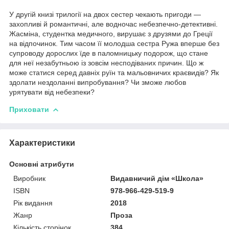
У другій книзі трилогії на двох сестер чекають пригоди —
захопливі й романтичні, але водночас небезпечно-детективні.
Жасміна, студентка медичного, вирушає з друзями до Греції
на відпочинок. Тим часом її молодша сестра Ружа вперше без
супроводу дорослих їде в паломницьку подорож, що стане
для неї незабутньою із зовсім несподіваних причин. Що ж
може статися серед давніх руїн та мальовничих краєвидів? Як
здолати нездоланні випробування? Чи зможе любов
урятувати від небезпеки?
Приховати
Характеристики
Основні атрибути
Виробник
Видавничий дім «Школа»
ISBN
978-966-429-519-9
Рік видання
2018
Жанр
Проза
Кількість сторінок
384