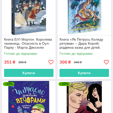
Книга Еґґі Мортон. Королева
Книга «Як Петрусь Коляду
таємниць. Опасність в Оул-
рятував» – Дара Корній,
Парку - Марта Джоселін
різдвяна казка для дітей,
(9786170971692)
зимова історія, українська
Готово до відправки
Готово до відправки
книга (9786170979926)
351
306
₴
₴
390 ₴
340 ₴
Купити
Купити
–10%
–10%