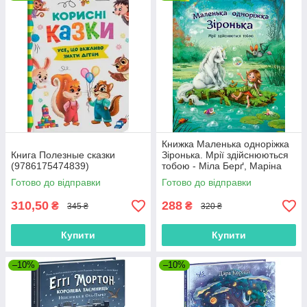
Книжка Маленька одноріжка
Книга Полезные сказки
Зіронька. Мрії здійснюються
(9786175474839)
тобою - Міла Берґ, Маріна
Кремер (9786170959324)
Готово до відправки
Готово до відправки
310,50
288
₴
₴
345 ₴
320 ₴
Купити
Купити
–10%
–10%