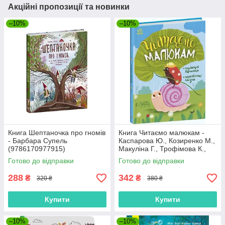
Акційні пропозиції та новинки
–10%
–10%
Книга Шептаночка про гномів
Книга Читаємо малюкам -
- Барбара Супель
Каспарова Ю., Козиренко М.,
(9786170977915)
Макуліна Г., Трофімова К.,
Юліта Ран (9786170976888)
Готово до відправки
Готово до відправки
288
342
₴
₴
320 ₴
380 ₴
Купити
Купити
–10%
–10%