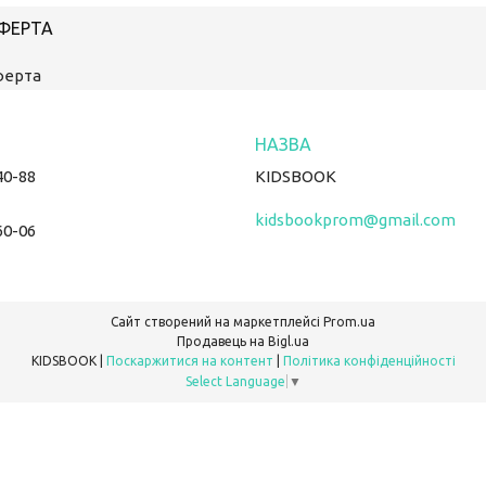
ОФЕРТА
ферта
40-88
KIDSBOOK
kidsbookprom@gmail.com
60-06
Сайт створений на маркетплейсі
Prom.ua
Продавець на Bigl.ua
KIDSBOOK |
Поскаржитися на контент
|
Політика конфіденційності
Select Language
▼