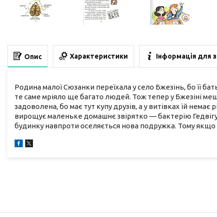
Характеристики
Інформація для 
Опис
Родина малої Сюзанки переїхала у село Бжезінь, бо її ба
те саме мріяло ще багато людей. Тож тепер у Бжезіні м
задоволена, бо має тут купу друзів, а у витівках їй немає
вирощує маленьке домашнє звірятко — бактерію Гедвігу, 
будинку навпроти оселяється нова подружка. Тому якщо