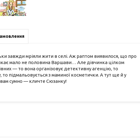
замовлення
тьки завжди мріяли жити в селі. Аж раптом виявилося, що про
ешкає мало не половина Варшави… Але дівчинка цілком
 рівних — то вона організовує детективну агенцію, то
то підмальовується з маминої косметички. А тут ще й у
 вам сумно — кличте Сюзанку!