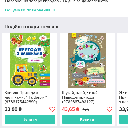
Повернення товару впродовж 14 днів за домовленістю
Всі умови повернення
Подібні товари компанії
Книгию Пригоди з
Шукай, клей, читай.
Я чи
наліпками. "На фермі"
Підводні пригоди
Приг
(9786175442890)
(9789667493127)
з на
33,90
43,65
33,
₴
₴
45 ₴
Купити
Купити