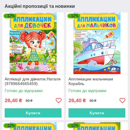
Акційні пропозиції та новинки
–12%
–12%
Аплікації для дівчаток.Наталя
Аппликации мальчикам
(9789664665459)
Корабль
Готово до відправки
Готово до відправки
26,40
26,40
₴
₴
30 ₴
30 ₴
Купити
Купити
–12%
–12%