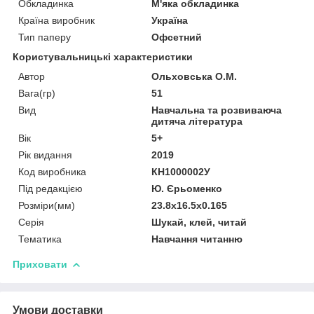
Обкладинка
М'яка обкладинка
Країна виробник
Україна
Тип паперу
Офсетний
Користувальницькі характеристики
Автор
Ольховська О.М.
Вага(гр)
51
Вид
Навчальна та розвиваюча
дитяча література
Вік
5+
Рік видання
2019
Код виробника
КН1000002У
Під редакцією
Ю. Єрьоменко
Розміри(мм)
23.8х16.5х0.165
Серія
Шукай, клей, читай
Тематика
Навчання читанню
Приховати
Умови доставки