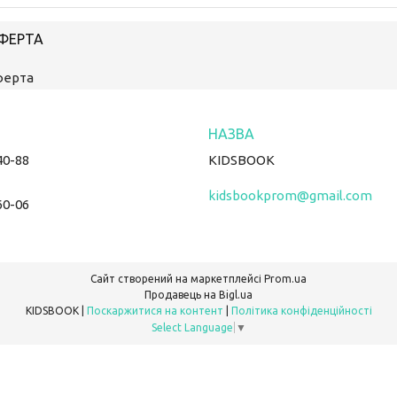
ОФЕРТА
ферта
40-88
KIDSBOOK
kidsbookprom@gmail.com
60-06
Сайт створений на маркетплейсі
Prom.ua
Продавець на Bigl.ua
KIDSBOOK |
Поскаржитися на контент
|
Політика конфіденційності
Select Language
▼