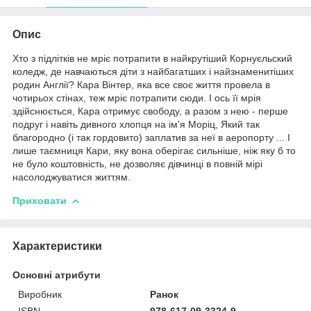
Опис
Хто з підлітків не мріє потрапити в найкрутіший Корнуєльский
коледж, де навчаються діти з найбагатших і найзнаменитіших
родин Англії? Кара Вінтер, яка все своє життя провела в
чотирьох стінах, теж мріє потрапити сюди. І ось її мрія
здійснюється, Кара отримує свободу, а разом з нею - перше
подруг і навіть дивного хлопця на ім'я Моріц, Який так
благородно (і так гордовито) заплатив за неї в аеропорту ... І
лише таємниця Кари, яку вона оберігає сильніше, ніж яку б то
не було коштовність, не дозволяє дівчинці в повній мірі
насолоджуватися життям.
Приховати
Характеристики
Основні атрибути
Виробник
Ранок
ISBN
978-617-09-3324-9