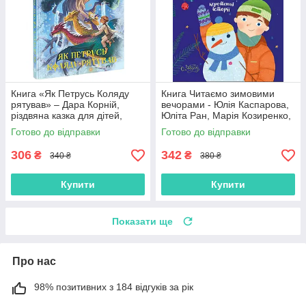
Книга «Як Петрусь Коляду
Книга Читаємо зимовими
рятував» – Дара Корній,
вечорами - Юлія Каспарова,
різдвяна казка для дітей,
Юліта Ран, Марія Козиренко,
зимова історія, українська
Ганна Макуліна, Інна
Готово до відправки
Готово до відправки
книга (9786170979926)
Конопленко, Катерина
Тіхозора
306
342
₴
₴
340 ₴
380 ₴
Купити
Купити
Показати ще
Про нас
98% позитивних з 184 відгуків за рік