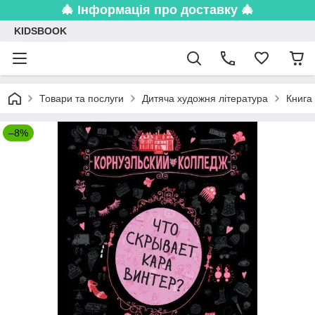
🎄 Інформація про доставку 🎄
KIDSBOOK
Товари та послуги
Дитяча художня література
Книга
–8%