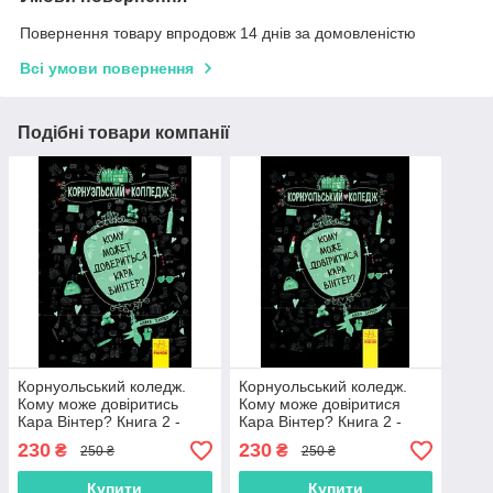
Повернення товару впродовж 14 днів за домовленістю
Всі умови повернення
Подібні товари компанії
Корнуольський коледж.
Корнуольський коледж.
Кому може довіритись
Кому може довіритися
Кара Вінтер? Книга 2 -
Кара Вінтер? Книга 2 -
Аніка Харпер рос
Аніка Харпер
230
230
₴
₴
250 ₴
250 ₴
(9786170933379)
(9786170932655)
Купити
Купити