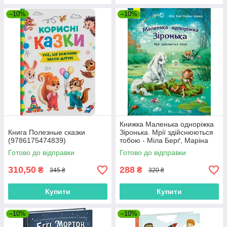
–10%
–10%
Книжка Маленька одноріжка
Книга Полезные сказки
Зіронька. Мрії здійснюються
(9786175474839)
тобою - Міла Берґ, Маріна
Кремер (9786170959324)
Готово до відправки
Готово до відправки
310,50
288
₴
₴
345 ₴
320 ₴
Купити
Купити
–10%
–10%