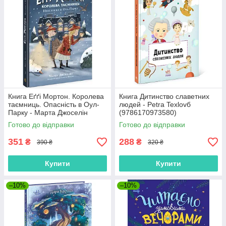
Книга Еґґі Мортон. Королева
Книга Дитинство славетних
таємниць. Опасність в Оул-
людей - Petra Texlovб
Парку - Марта Джоселін
(9786170973580)
(9786170971692)
Готово до відправки
Готово до відправки
351
288
₴
₴
390 ₴
320 ₴
Купити
Купити
–10%
–10%