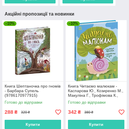
Акційні пропозиції та новинки
–10%
–10%
Книга Шептаночка про гномів
Книга Читаємо малюкам -
- Барбара Супель
Каспарова Ю., Козиренко М.,
(9786170977915)
Макуліна Г., Трофімова К.,
Юліта Ран (9786170976888)
Готово до відправки
Готово до відправки
288
342
₴
₴
320 ₴
380 ₴
Купити
Купити