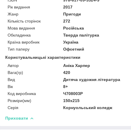
Рік видання
2017
Жанр
Пригоди
Кількість сторінок
272
Мова видання
Російська
Обкладинка
Тверда палітурка
Країна виробник
Україна
Тип паперу
Офсетний
Користувальницькі характеристики
Автор
Аніка Харпер
Вага(гр)
420
Вид
Дитяча художня література
Вік
8+
Код виробника
Ч708003Р
Розміри(мм)
150х215
Серія
Корнуольський коледж
Приховати