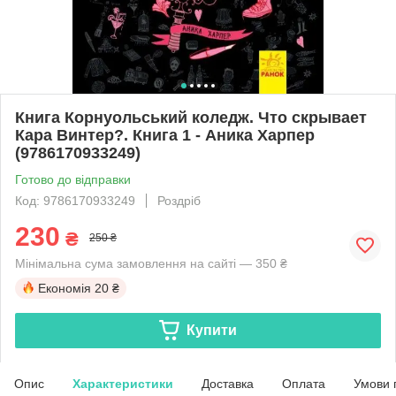
Книга Корнуольський коледж. Что скрывает
Кара Винтер?. Книга 1 - Аника Харпер
(9786170933249)
Готово до відправки
Код: 9786170933249
Роздріб
230
₴
250 ₴
Мінімальна сума замовлення на сайті — 350 ₴
Економія
20 ₴
Купити
Опис
Характеристики
Доставка
Оплата
Умови 