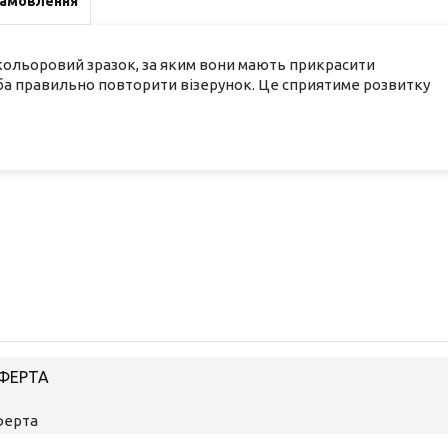
замовлення
кольоровий зразок, за яким вони мають прикрасити
ба правильно повторити візерунок. Це сприятиме розвитку
ОФЕРТА
ферта