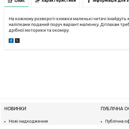
Характеристики
Інформація для 
Опис
На кожному розвороті книжки маленькі читачі знайдуть 
наліпками поданий поруч варіант малюнку. Дітлахам тре
дрібної моторики та окоміру.
НОВИНКИ
ПУБЛІЧНА 
Нові надходження
Публічна о