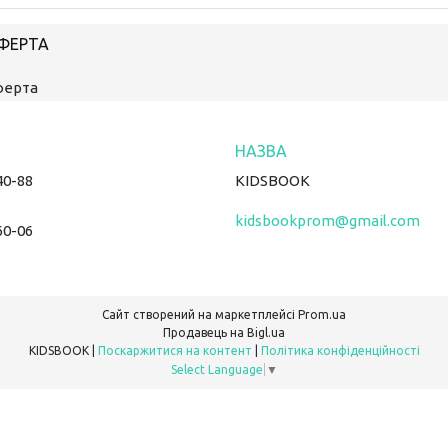
ОФЕРТА
ферта
40-88
KIDSBOOK
kidsbookprom@gmail.com
60-06
Сайт створений на маркетплейсі
Prom.ua
Продавець на Bigl.ua
KIDSBOOK |
Поскаржитися на контент
|
Політика конфіденційності
Select Language
▼