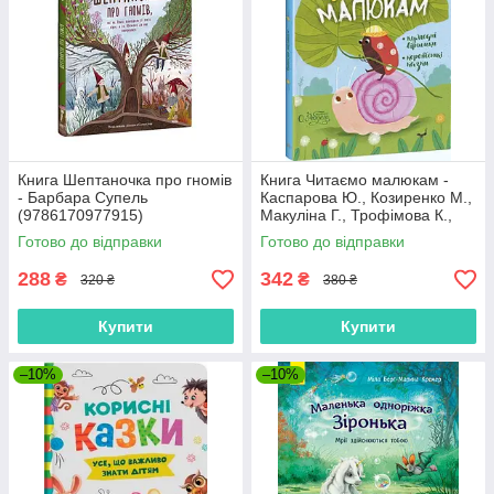
Книга Шептаночка про гномів
Книга Читаємо малюкам -
- Барбара Супель
Каспарова Ю., Козиренко М.,
(9786170977915)
Макуліна Г., Трофімова К.,
Юліта Ран (9786170976888)
Готово до відправки
Готово до відправки
288
342
₴
₴
320 ₴
380 ₴
Купити
Купити
–10%
–10%