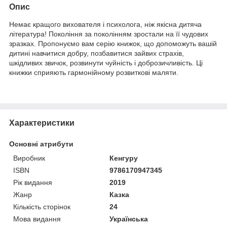
Опис
Немає кращого вихователя і психолога, ніж якісна дитяча
література! Покоління за поколінням зростали на її чудових
зразках. Пропонуємо вам серію книжок, що допоможуть вашій
дитині навчитися добру, позбавитися зайвих страхів,
шкідливих звичок, розвинути чуйність і доброзичливість. Ці
книжки сприяють гармонійному розвиткові маляти.
Характеристики
Основні атрибути
Виробник
Кенгуру
ISBN
9786170947345
Рік видання
2019
Жанр
Казка
Кількість сторінок
24
Мова видання
Українська