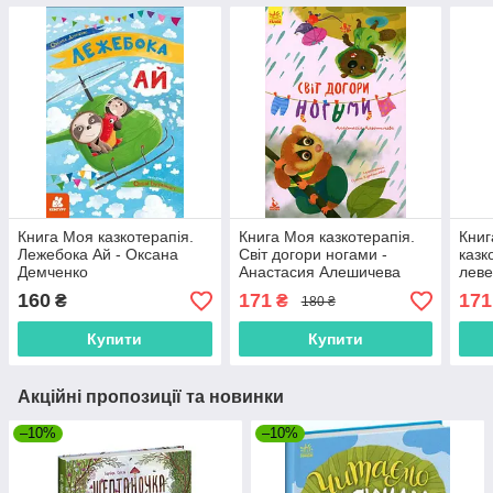
Книга Моя казкотерапія.
Книга Моя казкотерапія.
Книг
Лежебока Ай - Оксана
Світ догори ногами -
казк
Демченко
Анастасия Алешичева
леве
(9786170944757)
(9786170944719)
(978
160
171
171
₴
₴
180 ₴
Купити
Купити
Акційні пропозиції та новинки
–10%
–10%