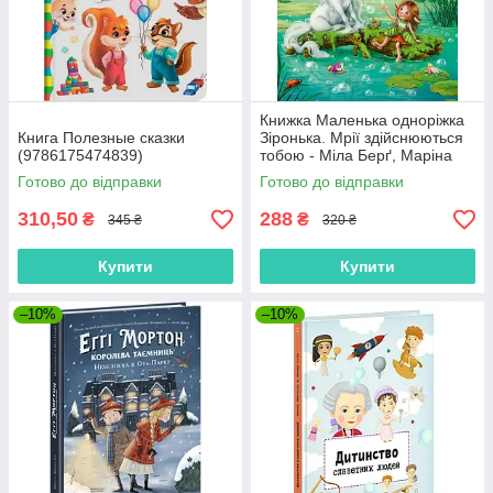
Книжка Маленька одноріжка
Книга Полезные сказки
Зіронька. Мрії здійснюються
(9786175474839)
тобою - Міла Берґ, Маріна
Кремер (9786170959324)
Готово до відправки
Готово до відправки
310,50
288
₴
₴
345 ₴
320 ₴
Купити
Купити
–10%
–10%