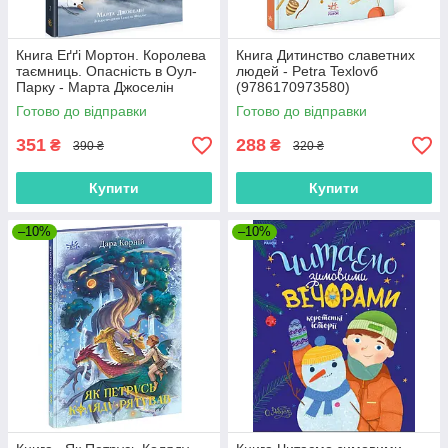
Книга Еґґі Мортон. Королева
Книга Дитинство славетних
таємниць. Опасність в Оул-
людей - Petra Texlovб
Парку - Марта Джоселін
(9786170973580)
(9786170971692)
Готово до відправки
Готово до відправки
351
288
₴
₴
390 ₴
320 ₴
Купити
Купити
–10%
–10%