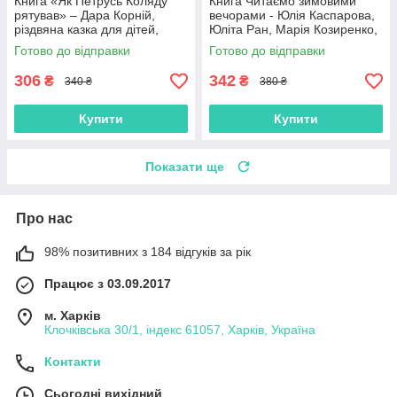
Книга «Як Петрусь Коляду
Книга Читаємо зимовими
рятував» – Дара Корній,
вечорами - Юлія Каспарова,
різдвяна казка для дітей,
Юліта Ран, Марія Козиренко,
зимова історія, українська
Ганна Макуліна, Інна
Готово до відправки
Готово до відправки
книга (9786170979926)
Конопленко, Катерина
Тіхозора
306
342
₴
₴
340 ₴
380 ₴
Купити
Купити
Показати ще
Про нас
98% позитивних з 184 відгуків за рік
Працює з 03.09.2017
м. Харків
Клочківська 30/1, індекс 61057, Харків, Україна
Контакти
Сьогодні вихідний