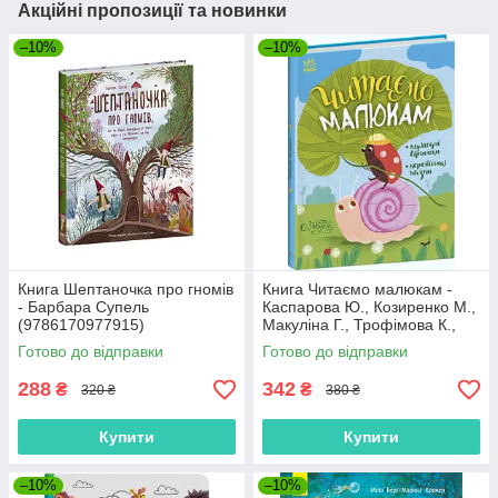
Акційні пропозиції та новинки
–10%
–10%
Книга Шептаночка про гномів
Книга Читаємо малюкам -
- Барбара Супель
Каспарова Ю., Козиренко М.,
(9786170977915)
Макуліна Г., Трофімова К.,
Юліта Ран (9786170976888)
Готово до відправки
Готово до відправки
288
342
₴
₴
320 ₴
380 ₴
Купити
Купити
–10%
–10%