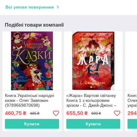
Всі умови повернення
Подібні товари компанії
Книга Українські народні
«Жара» Вартові світанку
Книг
казки - Олег Завязкин
Книга 1 з кольоровим
Олек
(9789669870698)
зрізом - С. Джей-Джонс –
укра
Фентезі, магія, пригоди
еле
460,75
655,50
294
₴
₴
485 ₴
690 ₴
(9786171708464)
(978
Купити
Купити