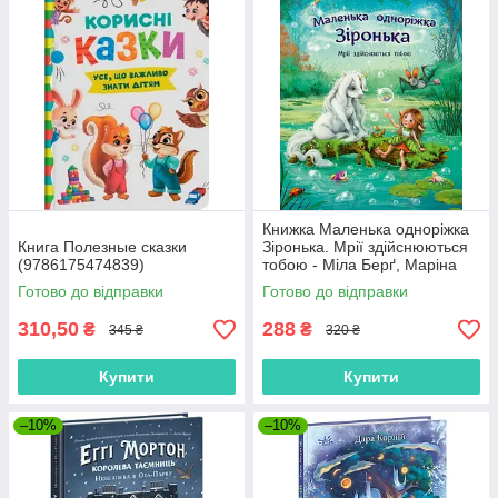
Книжка Маленька одноріжка
Книга Полезные сказки
Зіронька. Мрії здійснюються
(9786175474839)
тобою - Міла Берґ, Маріна
Кремер (9786170959324)
Готово до відправки
Готово до відправки
310,50
288
₴
₴
345 ₴
320 ₴
Купити
Купити
–10%
–10%