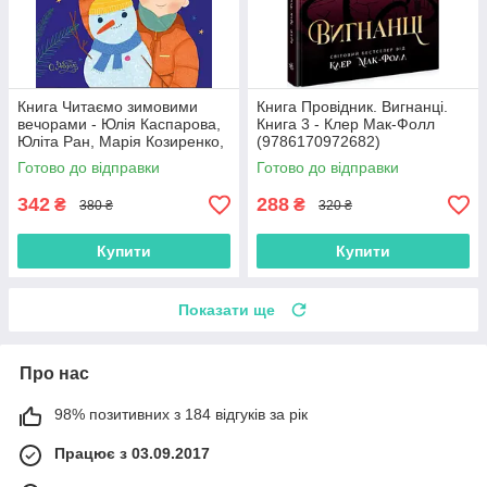
Книга Читаємо зимовими
Книга Провідник. Вигнанці.
вечорами - Юлія Каспарова,
Книга 3 - Клер Мак-Фолл
Юліта Ран, Марія Козиренко,
(9786170972682)
Ганна Макуліна, Інна
Готово до відправки
Готово до відправки
Конопленко, Катерина
Тіхозора
342
288
₴
₴
380 ₴
320 ₴
Купити
Купити
Показати ще
Про нас
98% позитивних з 184 відгуків за рік
Працює з 03.09.2017