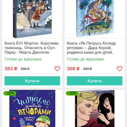
Книга Еґґі Мортон. Королева
Книга «Як Петрусь Коляду
таємниць. Опасність в Оул-
рятував» – Дара Корній,
Парку - Марта Джоселін
різдвяна казка для дітей,
(9786170971692)
зимова історія, українська
Готово до відправки
Готово до відправки
книга (9786170979926)
351
306
₴
₴
390 ₴
340 ₴
Купити
Купити
–10%
–10%