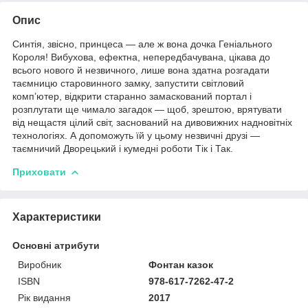
Опис
Синтія, звісно, принцеса — але ж вона дочка Геніального
Короля! Вибухова, ефектна, непередбачувана, цікава до
всього нового й незвичного, лише вона здатна розгадати
таємницю старовинного замку, запустити світловий
комп’ютер, відкрити старанно замаскований портал і
розплутати ще чимало загадок — щоб, зрештою, врятувати
від нещастя цілий світ, заснований на дивовижних надновітніх
технологіях. А допоможуть їй у цьому незвичні друзі —
таємничий Дворецький і кумедні роботи Тік і Так.
Приховати
Характеристики
Основні атрибути
Виробник
Фонтан казок
ISBN
978-617-7262-47-2
Рік видання
2017