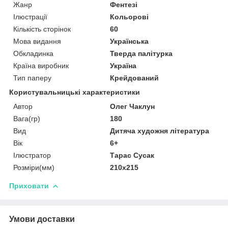
Жанр
Фентезі
Ілюстрації
Кольорові
Кількість сторінок
60
Мова видання
Українська
Обкладинка
Тверда палітурка
Країна виробник
Україна
Тип паперу
Крейдований
Користувальницькі характеристики
Автор
Олег Чаклун
Вага(гр)
180
Вид
Дитяча художня література
Вік
6+
Ілюстратор
Тарас Сусак
Розміри(мм)
210х215
Приховати
Умови доставки