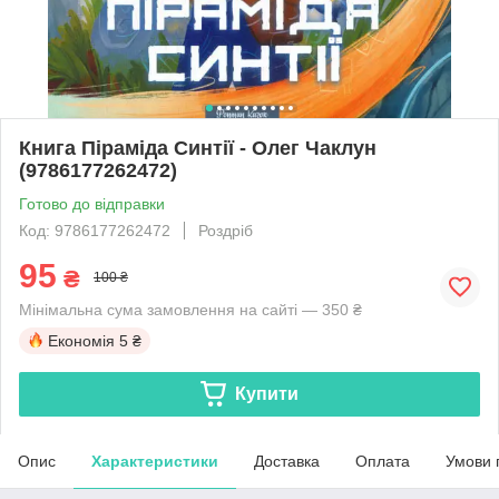
Книга Піраміда Синтії - Олег Чаклун
(9786177262472)
Готово до відправки
Код: 9786177262472
Роздріб
95
₴
100 ₴
Мінімальна сума замовлення на сайті — 350 ₴
Економія
5 ₴
Купити
Опис
Характеристики
Доставка
Оплата
Умови 