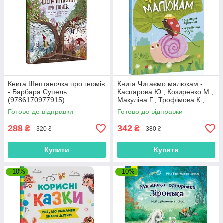
Книга Шептаночка про гномів
Книга Читаємо малюкам -
- Барбара Супель
Каспарова Ю., Козиренко М.,
(9786170977915)
Макуліна Г., Трофімова К.,
Юліта Ран (9786170976888)
Готово до відправки
Готово до відправки
288
342
₴
₴
320 ₴
380 ₴
Купити
Купити
–10%
–10%