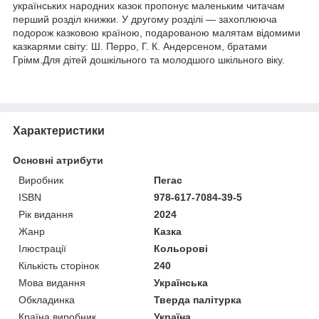
українських народних казок пропонує маленьким читачам
перший розділ книжки. У другому розділі — захоплююча
подорож казковою країною, подарованою малятам відомими
казкарями світу: Ш. Перро, Г. К. Андерсеном, братами
Грімм.Для дітей дошкільного та молодшого шкільного віку.
Характеристики
Основні атрибути
Виробник
Пегас
ISBN
978-617-7084-39-5
Рік видання
2024
Жанр
Казка
Ілюстрації
Кольорові
Кількість сторінок
240
Мова видання
Українська
Обкладинка
Тверда палітурка
Країна виробник
Україна