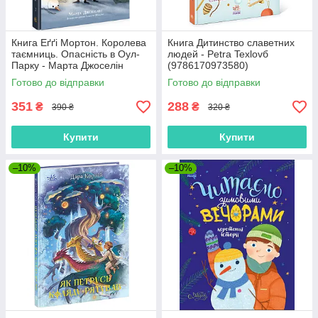
Книга Еґґі Мортон. Королева
Книга Дитинство славетних
таємниць. Опасність в Оул-
людей - Petra Texlovб
Парку - Марта Джоселін
(9786170973580)
(9786170971692)
Готово до відправки
Готово до відправки
351
288
₴
₴
390 ₴
320 ₴
Купити
Купити
–10%
–10%