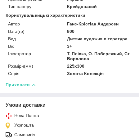
Тип паперу
Крейдований
Користувальницькі характеристики
Автор
Ганс-Крістіан Андерсен
Вага(гр)
800
Вид
Дитяча художня література
Вік
3+
Ілюстратор
Т. Пліска, О. Побережний, Ст.
Ворслова
Розміри(мм)
225х300
Серія
Золота Колекція
Приховати
Умови доставки
Нова Пошта
Укрпошта
Самовивіз