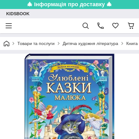
🎄 Інформація про доставку 🎄
KIDSBOOK
Товари та послуги
Дитяча художня література
Книга