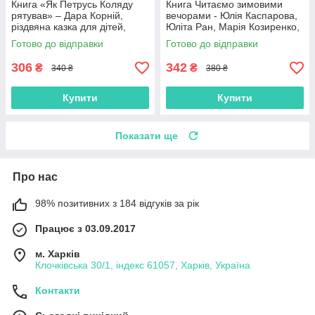
Книга «Як Петрусь Коляду
Книга Читаємо зимовими
рятував» – Дара Корній,
вечорами - Юлія Каспарова,
різдвяна казка для дітей,
Юліта Ран, Марія Козиренко,
зимова історія, українська
Ганна Макуліна, Інна
Готово до відправки
Готово до відправки
книга (9786170979926)
Конопленко, Катерина
Тіхозора
306
342
₴
₴
340 ₴
380 ₴
Купити
Купити
Показати ще
Про нас
98% позитивних з 184 відгуків за рік
Працює з 03.09.2017
м. Харків
Клочківська 30/1, індекс 61057, Харків, Україна
Контакти