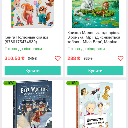
Книжка Маленька одноріжка
Книга Полезные сказки
Зіронька. Мрії здійснюються
(9786175474839)
тобою - Міла Берґ, Маріна
Кремер (9786170959324)
Готово до відправки
Готово до відправки
310,50
288
₴
₴
345 ₴
320 ₴
Купити
Купити
–10%
–10%