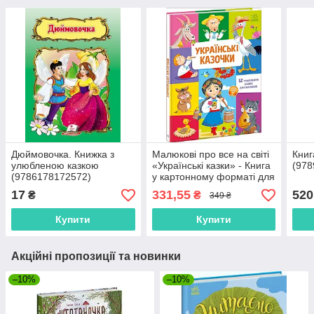
Дюймовочка. Книжка з
Малюкові про все на світі
Книг
улюбленою казкою
«Українські казки» - Книга
(978
(9786178172572)
у картонному форматі для
дітей (9789667617486)
17
331,55
520
₴
₴
349 ₴
Купити
Купити
Акційні пропозиції та новинки
–10%
–10%