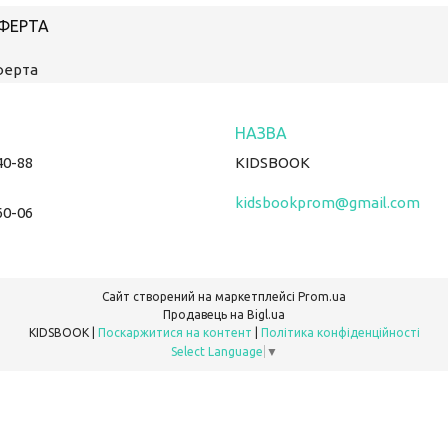
ОФЕРТА
ферта
40-88
KIDSBOOK
kidsbookprom@gmail.com
60-06
Сайт створений на маркетплейсі
Prom.ua
Продавець на Bigl.ua
KIDSBOOK |
Поскаржитися на контент
|
Політика конфіденційності
Select Language
▼